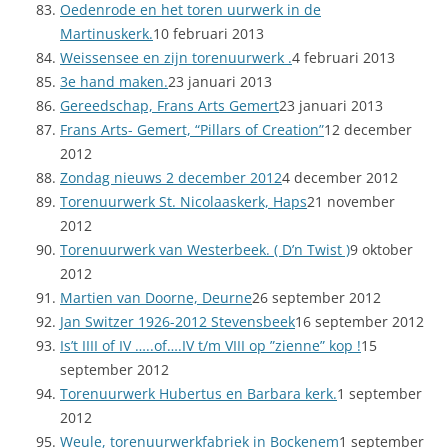
Oedenrode en het toren uurwerk in de
Martinuskerk.
10 februari 2013
Weissensee en zijn torenuurwerk .
4 februari 2013
3e hand maken.
23 januari 2013
Gereedschap, Frans Arts Gemert
23 januari 2013
Frans Arts- Gemert, “Pillars of Creation”
12 december
2012
Zondag nieuws 2 december 2012
4 december 2012
Torenuurwerk St. Nicolaaskerk, Haps
21 november
2012
Torenuurwerk van Westerbeek. ( D’n Twist )
9 oktober
2012
Martien van Doorne, Deurne
26 september 2012
Jan Switzer 1926-2012 Stevensbeek
16 september 2012
Is’t IIII of IV …..of….IV t/m VIII op ”zienne” kop !
15
september 2012
Torenuurwerk Hubertus en Barbara kerk.
1 september
2012
Weule, torenuurwerkfabriek in Bockenem
1 september