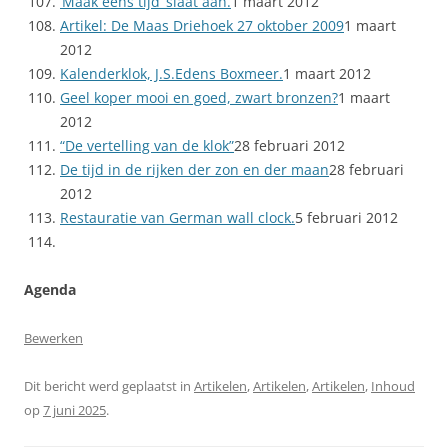
‘Maak eens tijd’ slaat aan.
1 maart 2012
Artikel: De Maas Driehoek 27 oktober 2009
1 maart
2012
Kalenderklok, J.S.Edens Boxmeer.
1 maart 2012
Geel koper mooi en goed, zwart bronzen?
1 maart
2012
“De vertelling van de klok”
28 februari 2012
De tijd in de rijken der zon en der maan
28 februari
2012
Restauratie van German wall clock.
5 februari 2012
Agenda
Bewerken
Dit bericht werd geplaatst in
Artikelen
,
Artikelen
,
Artikelen
,
Inhoud
op
7 juni 2025
.