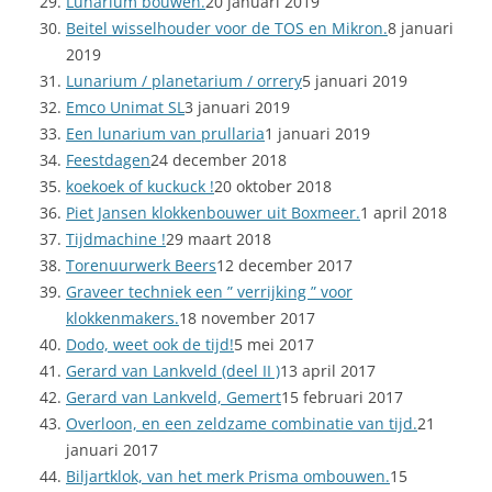
Lunarium bouwen.
20 januari 2019
Beitel wisselhouder voor de TOS en Mikron.
8 januari
2019
Lunarium / planetarium / orrery
5 januari 2019
Emco Unimat SL
3 januari 2019
Een lunarium van prullaria
1 januari 2019
Feestdagen
24 december 2018
koekoek of kuckuck !
20 oktober 2018
Piet Jansen klokkenbouwer uit Boxmeer.
1 april 2018
Tijdmachine !
29 maart 2018
Torenuurwerk Beers
12 december 2017
Graveer techniek een ” verrijking ” voor
klokkenmakers.
18 november 2017
Dodo, weet ook de tijd!
5 mei 2017
Gerard van Lankveld (deel II )
13 april 2017
Gerard van Lankveld, Gemert
15 februari 2017
Overloon, en een zeldzame combinatie van tijd.
21
januari 2017
Biljartklok, van het merk Prisma ombouwen.
15