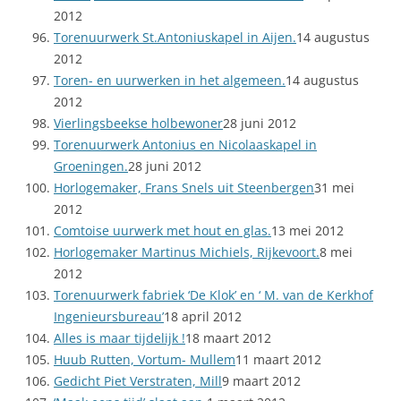
2012
Torenuurwerk St.Antoniuskapel in Aijen.
14 augustus
2012
Toren- en uurwerken in het algemeen.
14 augustus
2012
Vierlingsbeekse holbewoner
28 juni 2012
Torenuurwerk Antonius en Nicolaaskapel in
Groeningen.
28 juni 2012
Horlogemaker, Frans Snels uit Steenbergen
31 mei
2012
Comtoise uurwerk met hout en glas.
13 mei 2012
Horlogemaker Martinus Michiels, Rijkevoort.
8 mei
2012
Torenuurwerk fabriek ‘De Klok’ en ‘ M. van de Kerkhof
Ingenieursbureau’
18 april 2012
Alles is maar tijdelijk !
18 maart 2012
Huub Rutten, Vortum- Mullem
11 maart 2012
Gedicht Piet Verstraten, Mill
9 maart 2012