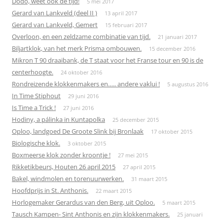
Dodo, weet ook de tijd!
5 mei 2017
Gerard van Lankveld (deel II )
13 april 2017
Gerard van Lankveld, Gemert
15 februari 2017
Overloon, en een zeldzame combinatie van tijd.
21 januari 2017
Biljartklok, van het merk Prisma ombouwen.
15 december 2016
Mikron T 90 draaibank, de T staat voor het Franse tour en 90 is de
centerhoogte.
24 oktober 2016
Rondreizende klokkenmakers en….. andere vaklui !
5 augustus 2016
In Time Stiphout
29 juni 2016
Is Time a Trick !
27 juni 2016
Hodiny, a pálinka in Kuntapolka
25 december 2015
Oploo, landgoed De Groote Slink bij Bronlaak
17 oktober 2015
Biologische klok.
3 oktober 2015
Boxmeerse klok zonder kroontje !
27 mei 2015
Rikketikbeurs, Houten 26 april 2015
27 april 2015
Bakel, windmolen en torenuurwerken.
31 maart 2015
Hoofdprijs in St. Anthonis.
22 maart 2015
Horlogemaker Gerardus van den Berg, uit Oploo.
5 maart 2015
Tausch Kampen- Sint Anthonis en zijn klokkenmakers.
25 januari