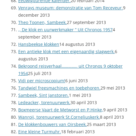
Eeuwigdurende kalender.
20 februari 2014
Venrays museum: demonstratie van Tom Receveur.
9
december 2013
Theo Toonen, Sambeek.
27 september 2013
,, De klok en uurwerkmaker ” Uit Chronos 1957
4
september 2013
Hansbeekse klokken
14 augustus 2013
Een antieke klok met een eigenaardig slagwerk.
6
augustus 2013
Bekroond reisverhaal………….. uit Chronos 9 oktober
1954
25 juli 2013
Vidi per microscopium!
6 juni 2013
Tandwiel freesmachines en toebehoren.
29 mei 2013
Sambeek, Sint Janstoren.
1 mei 2013
Ledeacker, torenuurwerk.
30 april 2013
Boxmeerse Vaart de Metworst en P.Hinke,
9 april 2013
Wanroij, torenuurwerk St.Corneliuskerk.
8 april 2013
De klokkenbouwers van Oirsbeek.
25 maart 2013
Eine kleine Turmuhr.
18 februari 2013