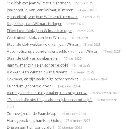
11e klok van Jean Wilmer uit Termaar.
27 mei 2025
Jaarpendule, van Jean Wilmar, Klimmen
21 mei 2025
Apostelklok, van Jean Wilmar uit Termaar.
20 mei 2025
Kogelklok, Jean Wilmar Horloger
19 mei 2025
Eiken Loverklok, Jean Wilmar Horloger
19 mei 2025
Westminsterklok, van Jean Wilmar.
18 mei 2025
Staande klok wekkerklok, van Jean Wilmar
18 mei 2025
Automatische, staande kalenderklok van Jean Wilmar.
17 mei 2025
Staande klok van donker eiken
17 mei 2025
Jean Wilmar zijn 1e en echte 1e klok!
15 mei 2025
Klokken Jean Wilmar, nu in Brabant
16 januari 2025
Boxmeer, en zijn veelzijdige schoenmaker.
22 oktober 2024
Lunarium, gebouwd door ?
1 oktober 2024
Vierlingsbeekse horlogemaker, uit vorige eeuw.
29 november 2023
“Een klok die niet tikt, is als een ijsbaan zonder ijs”
13 november
2023
Zonnewijzer in de Paardekop.
25 oktober 2023
Horlogemaker Johan Ras, Oploo
25 oktober 2023
Drie en een half jaar verder!
20 oktober 2023