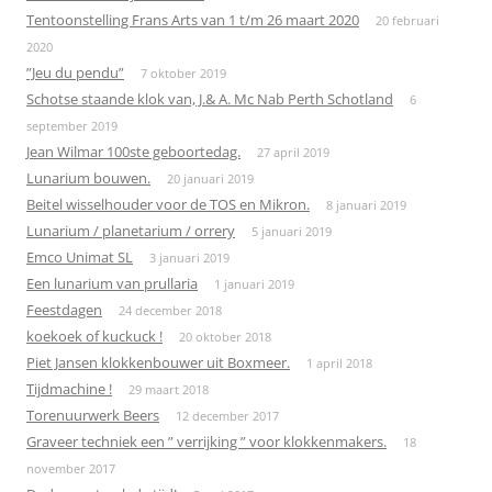
Tentoonstelling Frans Arts van 1 t/m 26 maart 2020
20 februari
2020
”Jeu du pendu”
7 oktober 2019
Schotse staande klok van, J.& A. Mc Nab Perth Schotland
6
september 2019
Jean Wilmar 100ste geboortedag.
27 april 2019
Lunarium bouwen.
20 januari 2019
Beitel wisselhouder voor de TOS en Mikron.
8 januari 2019
Lunarium / planetarium / orrery
5 januari 2019
Emco Unimat SL
3 januari 2019
Een lunarium van prullaria
1 januari 2019
Feestdagen
24 december 2018
koekoek of kuckuck !
20 oktober 2018
Piet Jansen klokkenbouwer uit Boxmeer.
1 april 2018
Tijdmachine !
29 maart 2018
Torenuurwerk Beers
12 december 2017
Graveer techniek een ” verrijking ” voor klokkenmakers.
18
november 2017