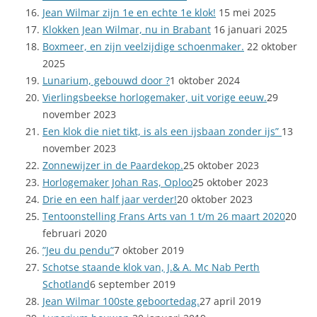
Jean Wilmar zijn 1e en echte 1e klok!
15 mei 2025
Klokken Jean Wilmar, nu in Brabant
16 januari 2025
Boxmeer, en zijn veelzijdige schoenmaker.
22 oktober
2025
Lunarium, gebouwd door ?
1 oktober 2024
Vierlingsbeekse horlogemaker, uit vorige eeuw.
29
november 2023
Een klok die niet tikt, is als een ijsbaan zonder ijs”
13
november 2023
Zonnewijzer in de Paardekop.
25 oktober 2023
Horlogemaker Johan Ras, Oploo
25 oktober 2023
Drie en een half jaar verder!
20 oktober 2023
Tentoonstelling Frans Arts van 1 t/m 26 maart 2020
20
februari 2020
”Jeu du pendu”
7 oktober 2019
Schotse staande klok van, J.& A. Mc Nab Perth
Schotland
6 september 2019
Jean Wilmar 100ste geboortedag.
27 april 2019