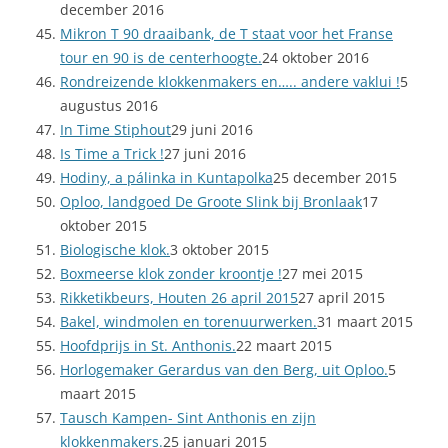
december 2016
Mikron T 90 draaibank, de T staat voor het Franse
tour en 90 is de centerhoogte.
24 oktober 2016
Rondreizende klokkenmakers en….. andere vaklui !
5
augustus 2016
In Time Stiphout
29 juni 2016
Is Time a Trick !
27 juni 2016
Hodiny, a pálinka in Kuntapolka
25 december 2015
Oploo, landgoed De Groote Slink bij Bronlaak
17
oktober 2015
Biologische klok.
3 oktober 2015
Boxmeerse klok zonder kroontje !
27 mei 2015
Rikketikbeurs, Houten 26 april 2015
27 april 2015
Bakel, windmolen en torenuurwerken.
31 maart 2015
Hoofdprijs in St. Anthonis.
22 maart 2015
Horlogemaker Gerardus van den Berg, uit Oploo.
5
maart 2015
Tausch Kampen- Sint Anthonis en zijn
klokkenmakers.
25 januari 2015