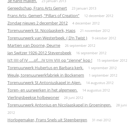
3e hand maken.
23 januari 2013
Gereedschap, Frans Arts Gemert
23 januari 2013
Frans Arts- Gemert, “Pillars of Creation”
12 december 2012
Zondag nieuws 2 december 2012
4 december 2012
Torenuurwerk St. Nicolaaskerk, Haps
21 november 2012
Torenuurwerk van Westerbeek. ( D’n Twist )
9 oktober 2012
Martien van Doorne, Deurne
26 september 2012
Jan Switzer 1926-2012 Stevensbeek
16 september 2012
Is’t IIII of IV …..of….IV t/m VIII op ”zienne” kop !
15 september 2012
Torenuurwerk Hubertus en Barbara kerk.
1 september 2012
Weule, torenuurwerkfabriek in Bockenem
1 september 2012
Torenuurwerk St.Antoniuskapel in Aijen.
14 augustus 2012
Toren- en uurwerken in het algemeen.
14 augustus 2012
Vierlingsbeekse holbewoner
28 juni 2012
Torenuurwerk Antonius en Nicolaaskapel in Groeningen.
28 juni
2012
Horlogemaker, Frans Snels uit Steenbergen
31 mei 2012