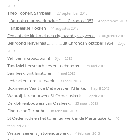
2013
Theo Toonen, Sambeek.
27 september 2013
,, De klok en uurwerkmaker ” Uit Chronos 1957
4 september 2013
Hansbeekse klokken
14 augustus 2013
Een antieke klok met een eigenaardig slagwerk.
6 augustus 2013
Bekroond reisverhaal………….. uit Chronos 9 oktober 1954
25 juli
2013
Vidi per microscopium!
6 juni 2013
Tandwiel freesmachines en toebehoren.
29 mei 2013
Sambeek, Sint Janstoren.
1 mei 2013
Ledeacker, torenuurwerk.
30 april 2013
Boxmeerse Vaart de Metworst en P.Hinke,
9 april 2013
Wanroij, torenuurwerk St.Corneliuskerk.
8 april 2013
De klokkenbouwers van Oirsbeek.
25 maart 2013
Eine kleine Turmuhr.
18 februari 2013
St.Oedenrode en het toren uurwerk in de Martinuskerk.
10
februari 2013
Weissensee en zijn torenuurwerk .
4 februari 2013