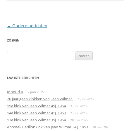
Berichtnavigatie
←
Oudere berichten
ZOEKEN
Zoeken
naar:
LAATSTE BERICHTEN
Inhoud II
7 juni 2025
20 jaar geen klokken van, Jean Wilmar.
7 juni 2025
15e klok van Jean Wilmar 45j. 1964
3 juni 2025
14e klok van Jean Wilmar 41J. 1960
2 juni 2025
13e klok van Jean Wilmar 35j. 1954
28 mei 2025
Apostel- Carillonklok van Jean Wilmar 34 J. 1953
28 mei 2025