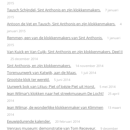
2015
Tausch Schijndel- Sint Anthonis en zijn klokkenmakers.
7 januari
2015
Antoon de Vet en Tausch- Sint Anthonis en zijn klokkenmakers.
4
januari 2015
Remmen, een van de klokkenmakers van Sint Anthonis.
1 januari
2015
Van Kuick en Van Cuijk- Sint Anthonis en zijn klokkenmakers. Deel II
25 december 2014
Sint Anthonis, en zijn klokkenmakers.
14 november 2014
Torenuurwerk van Katwijk, aan de Maas.
1 juli 2014
Grootste klok ter wereld.
5 juni 2014
Uurwerk bok van Litjus- Piet of loëzie Piet uit Horst.
5 mei 2014
Jean Wilmar’s klokken naar het streekmuseum De Locht!
25 april
2014
Jean Wilmar, de wonderlijke klokkenmaker van Klimmen
13 maart
2014
Eeuwigdurende kalender.
20 februari 2014
Venrays museum: demonstratie van Tom Receveur.
9 december