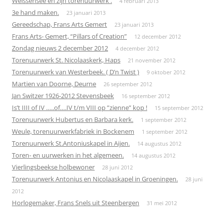
Weissensee en zijn torenuurwerk .
4 februari 2013
3e hand maken.
23 januari 2013
Gereedschap, Frans Arts Gemert
23 januari 2013
Frans Arts- Gemert, “Pillars of Creation”
12 december 2012
Zondag nieuws 2 december 2012
4 december 2012
Torenuurwerk St. Nicolaaskerk, Haps
21 november 2012
Torenuurwerk van Westerbeek. ( D’n Twist )
9 oktober 2012
Martien van Doorne, Deurne
26 september 2012
Jan Switzer 1926-2012 Stevensbeek
16 september 2012
Is’t IIII of IV …..of….IV t/m VIII op ”zienne” kop !
15 september 2012
Torenuurwerk Hubertus en Barbara kerk.
1 september 2012
Weule, torenuurwerkfabriek in Bockenem
1 september 2012
Torenuurwerk St.Antoniuskapel in Aijen.
14 augustus 2012
Toren- en uurwerken in het algemeen.
14 augustus 2012
Vierlingsbeekse holbewoner
28 juni 2012
Torenuurwerk Antonius en Nicolaaskapel in Groeningen.
28 juni
2012
Horlogemaker, Frans Snels uit Steenbergen
31 mei 2012