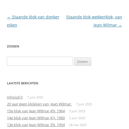
Berichtnavigatie
←
Staande klok van donker
Staande klok wekkerklok, van
eiken
Jean Wilmar
→
ZOEKEN
Zoeken
naar:
LAATSTE BERICHTEN
Inhoud II
7 juni 2025
20 jaar geen klokken van, Jean Wilmar.
7 juni 2025
15e klok van Jean Wilmar 45j. 1964
3 juni 2025
14e klok van Jean Wilmar 41J. 1960
2 juni 2025
13e klok van Jean Wilmar 35j. 1954
28 mei 2025