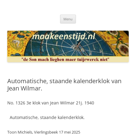
Ga
naar
Maakeenstijd.nl
de
Deze site heeft als doel: de interesse in het mooie vak van, klokken of
inhoud
uurwerkmaker, te bewerkstellen.
Menu
Automatische, staande kalenderklok van
Jean Wilmar.
No. 1326 3e klok van Jean Wilmar 21j. 1940
Automatische, staande kalenderklok.
Toon Michiels, Vierlingsbeek 17 mei 2025