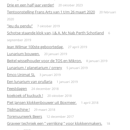
Drie en een half jaar verder!
20 oktober 2023
Tentoonstelling Frans Arts van 1 t/m 26 maart 2020
20 februari
2020
”Jeu du pendu”
7 oktober 2019
Schotse staande klok van, J.& A. Mc Nab Perth Schotland
6
september 2019
Jean Wilmar 100ste geboortedag.
27 april 2019
Lunarium bouwen.
20 januari 2019
Beitel wisselhouder voor de TOS en Mikron.
8 januari 2019
Lunarium / planetarium / orrery
5 januari 2019
Emco Unimat SL
3 januari 2019
Een lunarium van prullaria
1 januari 2019
Feestdagen
24 december 2018
koekoek of kuckuck !
20 oktober 2018
Piet Jansen klokkenbouwer uit Boxmeer.
1 april 2018
Tijdmachine !
29 maart 2018
Torenuurwerk Beers
12 december 2017
Graveer techniek een ” verrijking ” voor klokkenmakers.
18