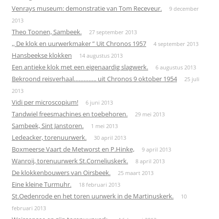
Venrays museum: demonstratie van Tom Receveur.
9 december
2013
Theo Toonen, Sambeek.
27 september 2013
,, De klok en uurwerkmaker ” Uit Chronos 1957
4 september 2013
Hansbeekse klokken
14 augustus 2013
Een antieke klok met een eigenaardig slagwerk.
6 augustus 2013
Bekroond reisverhaal………….. uit Chronos 9 oktober 1954
25 juli
2013
Vidi per microscopium!
6 juni 2013
Tandwiel freesmachines en toebehoren.
29 mei 2013
Sambeek, Sint Janstoren.
1 mei 2013
Ledeacker, torenuurwerk.
30 april 2013
Boxmeerse Vaart de Metworst en P.Hinke,
9 april 2013
Wanroij, torenuurwerk St.Corneliuskerk.
8 april 2013
De klokkenbouwers van Oirsbeek.
25 maart 2013
Eine kleine Turmuhr.
18 februari 2013
St.Oedenrode en het toren uurwerk in de Martinuskerk.
10
februari 2013