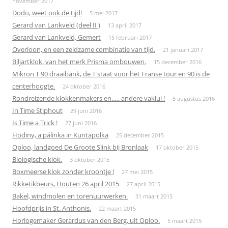
november 2017
Dodo, weet ook de tijd!
5 mei 2017
Gerard van Lankveld (deel II )
13 april 2017
Gerard van Lankveld, Gemert
15 februari 2017
Overloon, en een zeldzame combinatie van tijd.
21 januari 2017
Biljartklok, van het merk Prisma ombouwen.
15 december 2016
Mikron T 90 draaibank, de T staat voor het Franse tour en 90 is de
centerhoogte.
24 oktober 2016
Rondreizende klokkenmakers en….. andere vaklui !
5 augustus 2016
In Time Stiphout
29 juni 2016
Is Time a Trick !
27 juni 2016
Hodiny, a pálinka in Kuntapolka
25 december 2015
Oploo, landgoed De Groote Slink bij Bronlaak
17 oktober 2015
Biologische klok.
3 oktober 2015
Boxmeerse klok zonder kroontje !
27 mei 2015
Rikketikbeurs, Houten 26 april 2015
27 april 2015
Bakel, windmolen en torenuurwerken.
31 maart 2015
Hoofdprijs in St. Anthonis.
22 maart 2015
Horlogemaker Gerardus van den Berg, uit Oploo.
5 maart 2015