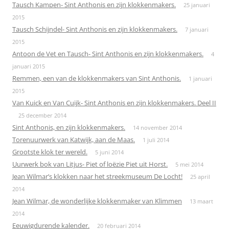
Tausch Kampen- Sint Anthonis en zijn klokkenmakers.
25 januari
2015
Tausch Schijndel- Sint Anthonis en zijn klokkenmakers.
7 januari
2015
Antoon de Vet en Tausch- Sint Anthonis en zijn klokkenmakers.
4
januari 2015
Remmen, een van de klokkenmakers van Sint Anthonis.
1 januari
2015
Van Kuick en Van Cuijk- Sint Anthonis en zijn klokkenmakers. Deel II
25 december 2014
Sint Anthonis, en zijn klokkenmakers.
14 november 2014
Torenuurwerk van Katwijk, aan de Maas.
1 juli 2014
Grootste klok ter wereld.
5 juni 2014
Uurwerk bok van Litjus- Piet of loëzie Piet uit Horst.
5 mei 2014
Jean Wilmar’s klokken naar het streekmuseum De Locht!
25 april
2014
Jean Wilmar, de wonderlijke klokkenmaker van Klimmen
13 maart
2014
Eeuwigdurende kalender.
20 februari 2014