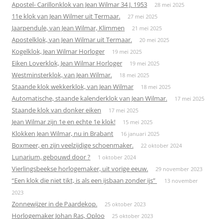
Apostel- Carillonklok van Jean Wilmar 34 J. 1953
28 mei 2025
11e klok van Jean Wilmer uit Termaar.
27 mei 2025
Jaarpendule, van Jean Wilmar, Klimmen
21 mei 2025
Apostelklok, van Jean Wilmar uit Termaar.
20 mei 2025
Kogelklok, Jean Wilmar Horloger
19 mei 2025
Eiken Loverklok, Jean Wilmar Horloger
19 mei 2025
Westminsterklok, van Jean Wilmar.
18 mei 2025
Staande klok wekkerklok, van Jean Wilmar
18 mei 2025
Automatische, staande kalenderklok van Jean Wilmar.
17 mei 2025
Staande klok van donker eiken
17 mei 2025
Jean Wilmar zijn 1e en echte 1e klok!
15 mei 2025
Klokken Jean Wilmar, nu in Brabant
16 januari 2025
Boxmeer, en zijn veelzijdige schoenmaker.
22 oktober 2024
Lunarium, gebouwd door ?
1 oktober 2024
Vierlingsbeekse horlogemaker, uit vorige eeuw.
29 november 2023
“Een klok die niet tikt, is als een ijsbaan zonder ijs”
13 november
2023
Zonnewijzer in de Paardekop.
25 oktober 2023
Horlogemaker Johan Ras, Oploo
25 oktober 2023