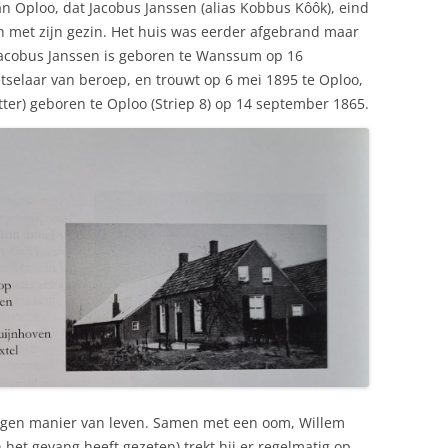
an Oploo, dat Jacobus Janssen (alias Kobbus Kôôk), eind
n met zijn gezin. Het huis was eerder afgebrand maar
 Jacobus Janssen is geboren te Wanssum op 16
tselaar van beroep, en trouwt op 6 mei 1895 te Oploo,
tter) geboren te Oploo (Striep 8) op 14 september 1865.
 eigen manier van leven. Samen met een oom, Willem
in het gevang heeft gezeten) trekt hij er regelmatig op