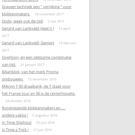
Graveer techniek een ” verrijking ” voor
klokkenmakers.
18 november 2017
Dodo, weet ook de tijd!
5 mei 2017
Gerard van Lankveld (deel II )
13 april
2017
Gerard van Lankveld, Gemert
15 februari
2017
Overloon, en een zeldzame combinatie
van tijd.
21 januari 2017
Biljartklok, van het merk Prisma
ombouwen.
15 december 2016
Mikron T 90 draaibank, de T staat voor
het Franse tour en 90 is de centerhoogte.
24 oktober 2016
Rondreizende klokkenmakers en…..
andere vaklui !
5 augustus 2016
In Time Stiphout
29 juni 2016
Is Time a Trick !
27 juni 2016