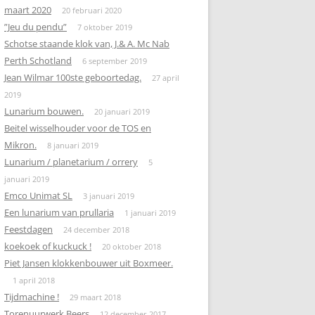
maart 2020
20 februari 2020
”Jeu du pendu”
7 oktober 2019
Schotse staande klok van, J.& A. Mc Nab
Perth Schotland
6 september 2019
Jean Wilmar 100ste geboortedag.
27 april
2019
Lunarium bouwen.
20 januari 2019
Beitel wisselhouder voor de TOS en
Mikron.
8 januari 2019
Lunarium / planetarium / orrery
5
januari 2019
Emco Unimat SL
3 januari 2019
Een lunarium van prullaria
1 januari 2019
Feestdagen
24 december 2018
koekoek of kuckuck !
20 oktober 2018
Piet Jansen klokkenbouwer uit Boxmeer.
1 april 2018
Tijdmachine !
29 maart 2018
Torenuurwerk Beers
12 december 2017