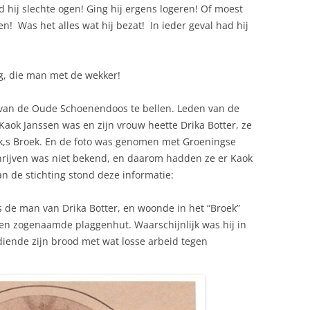
d hij slechte ogen! Ging hij ergens logeren! Of moest
! Was het alles wat hij bezat! In ieder geval had hij
g, die man met de wekker!
van de Oude Schoenendoos te bellen. Leden van de
 Kaok Janssen was en zijn vrouw heette Drika Botter, ze
k,s Broek. En de foto was genomen met Groeningse
rijven was niet bekend, en daarom hadden ze er Kaok
an de stichting stond deze informatie:
s de man van Drika Botter, en woonde in het “Broek”
een zogenaamde plaggenhut. Waarschijnlijk was hij in
rdiende zijn brood met wat losse arbeid tegen