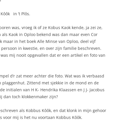
Kôôk in ’t Plôs.
oren was, vroeg ik of ze Kobus Kaok kende, ja zei ze,
n als Kaok in Oploo bekend was dan maar even Cor
jk maar in het boek Alle Minse van Oploo, deel vijf
e persoon in kwestie, en over zijn familie beschreven.
was mij nooit opgevallen dat er een artikel en foto van
mpel d’r zat meer achter die foto. Wat was ik verbaasd
n plaggenhut. Zittend met sjekkie in de mond en de
e initialen van H K- Hendrika Klaassen en J J- Jacobus
ij dan toch klokkenmaker zijn?
schreven als Kobbus Kôôk, en dat klonk in mijn gehoor
s voor mij is het nu voortaan Kobbus Kôôk.