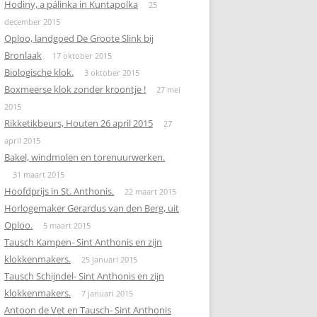
Hodiny, a pálinka in Kuntapolka
25
december 2015
Oploo, landgoed De Groote Slink bij
Bronlaak
17 oktober 2015
Biologische klok.
3 oktober 2015
Boxmeerse klok zonder kroontje !
27 mei
2015
Rikketikbeurs, Houten 26 april 2015
27
april 2015
Bakel, windmolen en torenuurwerken.
31 maart 2015
Hoofdprijs in St. Anthonis.
22 maart 2015
Horlogemaker Gerardus van den Berg, uit
Oploo.
5 maart 2015
Tausch Kampen- Sint Anthonis en zijn
klokkenmakers.
25 januari 2015
Tausch Schijndel- Sint Anthonis en zijn
klokkenmakers.
7 januari 2015
Antoon de Vet en Tausch- Sint Anthonis