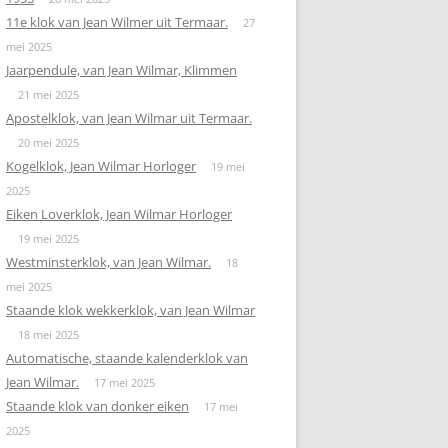
11e klok van Jean Wilmer uit Termaar.
27
mei 2025
Jaarpendule, van Jean Wilmar, Klimmen
21 mei 2025
Apostelklok, van Jean Wilmar uit Termaar.
20 mei 2025
Kogelklok, Jean Wilmar Horloger
19 mei
2025
Eiken Loverklok, Jean Wilmar Horloger
19 mei 2025
Westminsterklok, van Jean Wilmar.
18
mei 2025
Staande klok wekkerklok, van Jean Wilmar
18 mei 2025
Automatische, staande kalenderklok van
Jean Wilmar.
17 mei 2025
Staande klok van donker eiken
17 mei
2025