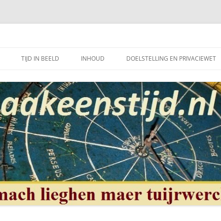
et mooie vak van, klokken of uurwerkmaker, te bewerkstellen.
TIJD IN BEELD
INHOUD
DOELSTELLING EN PRIVACIEWET