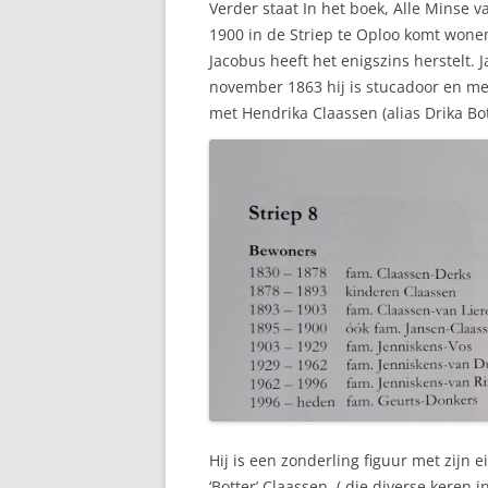
Verder staat In het boek, Alle Minse v
1900 in de Striep te Oploo komt wone
Jacobus heeft het enigszins herstelt.
november 1863 hij is stucadoor en me
met Hendrika Claassen (alias Drika Bo
Hij is een zonderling figuur met zijn
‘Botter’ Claassen, ( die diverse keren 