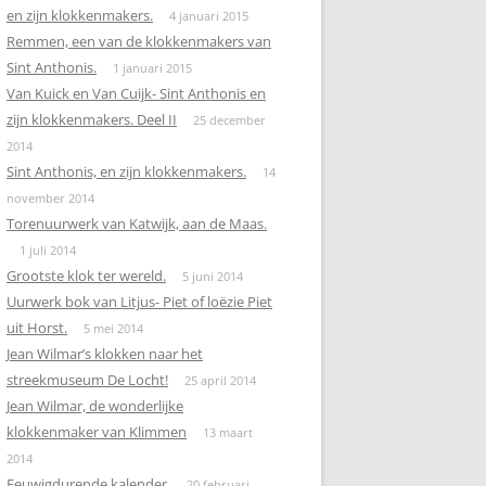
en zijn klokkenmakers.
4 januari 2015
Remmen, een van de klokkenmakers van
Sint Anthonis.
1 januari 2015
Van Kuick en Van Cuijk- Sint Anthonis en
zijn klokkenmakers. Deel II
25 december
2014
Sint Anthonis, en zijn klokkenmakers.
14
november 2014
Torenuurwerk van Katwijk, aan de Maas.
1 juli 2014
Grootste klok ter wereld.
5 juni 2014
Uurwerk bok van Litjus- Piet of loëzie Piet
uit Horst.
5 mei 2014
Jean Wilmar’s klokken naar het
streekmuseum De Locht!
25 april 2014
Jean Wilmar, de wonderlijke
klokkenmaker van Klimmen
13 maart
2014
Eeuwigdurende kalender.
20 februari