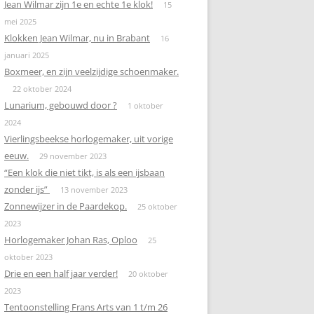
Jean Wilmar zijn 1e en echte 1e klok!
15
mei 2025
Klokken Jean Wilmar, nu in Brabant
16
januari 2025
Boxmeer, en zijn veelzijdige schoenmaker.
22 oktober 2024
Lunarium, gebouwd door ?
1 oktober
2024
Vierlingsbeekse horlogemaker, uit vorige
eeuw.
29 november 2023
“Een klok die niet tikt, is als een ijsbaan
zonder ijs”
13 november 2023
Zonnewijzer in de Paardekop.
25 oktober
2023
Horlogemaker Johan Ras, Oploo
25
oktober 2023
Drie en een half jaar verder!
20 oktober
2023
Tentoonstelling Frans Arts van 1 t/m 26