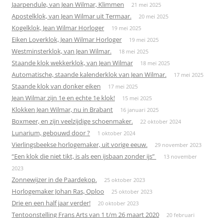
Jaarpendule, van Jean Wilmar, Klimmen
21 mei 2025
Apostelklok, van Jean Wilmar uit Termaar.
20 mei 2025
Kogelklok, Jean Wilmar Horloger
19 mei 2025
Eiken Loverklok, Jean Wilmar Horloger
19 mei 2025
Westminsterklok, van Jean Wilmar.
18 mei 2025
Staande klok wekkerklok, van Jean Wilmar
18 mei 2025
Automatische, staande kalenderklok van Jean Wilmar.
17 mei 2025
Staande klok van donker eiken
17 mei 2025
Jean Wilmar zijn 1e en echte 1e klok!
15 mei 2025
Klokken Jean Wilmar, nu in Brabant
16 januari 2025
Boxmeer, en zijn veelzijdige schoenmaker.
22 oktober 2024
Lunarium, gebouwd door ?
1 oktober 2024
Vierlingsbeekse horlogemaker, uit vorige eeuw.
29 november 2023
“Een klok die niet tikt, is als een ijsbaan zonder ijs”
13 november
2023
Zonnewijzer in de Paardekop.
25 oktober 2023
Horlogemaker Johan Ras, Oploo
25 oktober 2023
Drie en een half jaar verder!
20 oktober 2023
Tentoonstelling Frans Arts van 1 t/m 26 maart 2020
20 februari