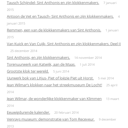
Tausch Schijndel- Sint Anthonis en zijn klokkenmakers.
7 januari
2015
Antoon de Vet en Tausch- Sint Anthonis en zijn klokkenmakers.
4
januari 2015
Remmen, een van de klokkenmakers van Sint Anthonis.
1 januari
2015
Van Kuick en Van Cuijk- Sint Anthonis en zijn klokkenmakers. Deel II
25 december 2014
Sint Anthonis, en zijn klokkenmakers.
14 november 2014
Torenuurwerk van Katwijk, aan de Maas.
1 juli 2014
Grootste klok ter wereld.
5 juni 2014
Uurwerk bok van Litjus- Piet of loëzie Piet uit Horst.
5 mei 2014
Jean Wilmar’s klokken naar het streekmuseum De Locht!
25 april
2014
Jean Wilmar, de wonderlijke klokkenmaker van Klimmen
13 maart
2014
Eeuwigdurende kalender.
20 februari 2014
Venrays museum: demonstratie van Tom Receveur.
9 december
2013