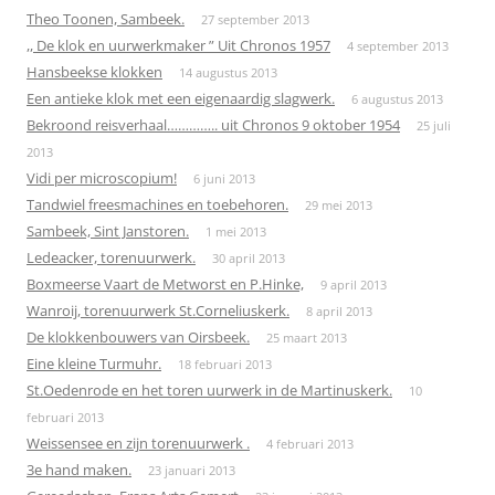
Theo Toonen, Sambeek.
27 september 2013
,, De klok en uurwerkmaker ” Uit Chronos 1957
4 september 2013
Hansbeekse klokken
14 augustus 2013
Een antieke klok met een eigenaardig slagwerk.
6 augustus 2013
Bekroond reisverhaal………….. uit Chronos 9 oktober 1954
25 juli
2013
Vidi per microscopium!
6 juni 2013
Tandwiel freesmachines en toebehoren.
29 mei 2013
Sambeek, Sint Janstoren.
1 mei 2013
Ledeacker, torenuurwerk.
30 april 2013
Boxmeerse Vaart de Metworst en P.Hinke,
9 april 2013
Wanroij, torenuurwerk St.Corneliuskerk.
8 april 2013
De klokkenbouwers van Oirsbeek.
25 maart 2013
Eine kleine Turmuhr.
18 februari 2013
St.Oedenrode en het toren uurwerk in de Martinuskerk.
10
februari 2013
Weissensee en zijn torenuurwerk .
4 februari 2013
3e hand maken.
23 januari 2013