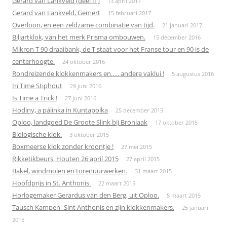
Gerard van Lankveld (deel II )
13 april 2017
Gerard van Lankveld, Gemert
15 februari 2017
Overloon, en een zeldzame combinatie van tijd.
21 januari 2017
Biljartklok, van het merk Prisma ombouwen.
15 december 2016
Mikron T 90 draaibank, de T staat voor het Franse tour en 90 is de
centerhoogte.
24 oktober 2016
Rondreizende klokkenmakers en….. andere vaklui !
5 augustus 2016
In Time Stiphout
29 juni 2016
Is Time a Trick !
27 juni 2016
Hodiny, a pálinka in Kuntapolka
25 december 2015
Oploo, landgoed De Groote Slink bij Bronlaak
17 oktober 2015
Biologische klok.
3 oktober 2015
Boxmeerse klok zonder kroontje !
27 mei 2015
Rikketikbeurs, Houten 26 april 2015
27 april 2015
Bakel, windmolen en torenuurwerken.
31 maart 2015
Hoofdprijs in St. Anthonis.
22 maart 2015
Horlogemaker Gerardus van den Berg, uit Oploo.
5 maart 2015
Tausch Kampen- Sint Anthonis en zijn klokkenmakers.
25 januari
2015