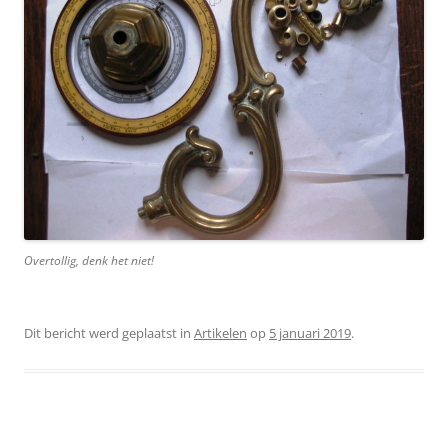
Overtollig, denk het niet!
Dit bericht werd geplaatst in
Artikelen
op
5 januari 2019
.