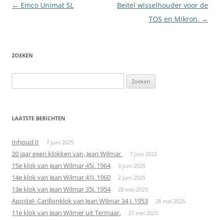
Berichtnavigatie
←
Emco Unimat SL
Beitel wisselhouder voor de
TOS en Mikron.
→
ZOEKEN
Zoeken
naar:
LAATSTE BERICHTEN
Inhoud II
7 juni 2025
20 jaar geen klokken van, Jean Wilmar.
7 juni 2025
15e klok van Jean Wilmar 45j. 1964
3 juni 2025
14e klok van Jean Wilmar 41J. 1960
2 juni 2025
13e klok van Jean Wilmar 35j. 1954
28 mei 2025
Apostel- Carillonklok van Jean Wilmar 34 J. 1953
28 mei 2025
11e klok van Jean Wilmer uit Termaar.
27 mei 2025