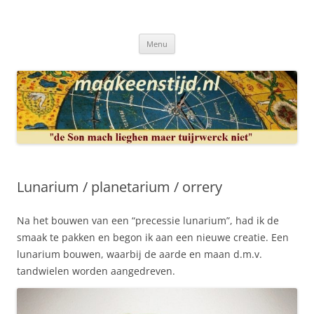
Ga
naar
Maakeenstijd.nl
de
Deze site heeft als doel: de interesse in het mooie vak van, klokken of
inhoud
uurwerkmaker, te bewerkstellen.
Menu
Lunarium / planetarium / orrery
Na het bouwen van een “precessie lunarium”, had ik de
smaak te pakken en begon ik aan een nieuwe creatie. Een
lunarium bouwen, waarbij de aarde en maan d.m.v.
tandwielen worden aangedreven.