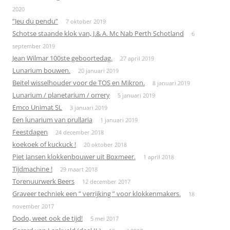
2020
”Jeu du pendu”
7 oktober 2019
Schotse staande klok van, J.& A. Mc Nab Perth Schotland
6
september 2019
Jean Wilmar 100ste geboortedag.
27 april 2019
Lunarium bouwen.
20 januari 2019
Beitel wisselhouder voor de TOS en Mikron.
8 januari 2019
Lunarium / planetarium / orrery
5 januari 2019
Emco Unimat SL
3 januari 2019
Een lunarium van prullaria
1 januari 2019
Feestdagen
24 december 2018
koekoek of kuckuck !
20 oktober 2018
Piet Jansen klokkenbouwer uit Boxmeer.
1 april 2018
Tijdmachine !
29 maart 2018
Torenuurwerk Beers
12 december 2017
Graveer techniek een ” verrijking ” voor klokkenmakers.
18
november 2017
Dodo, weet ook de tijd!
5 mei 2017