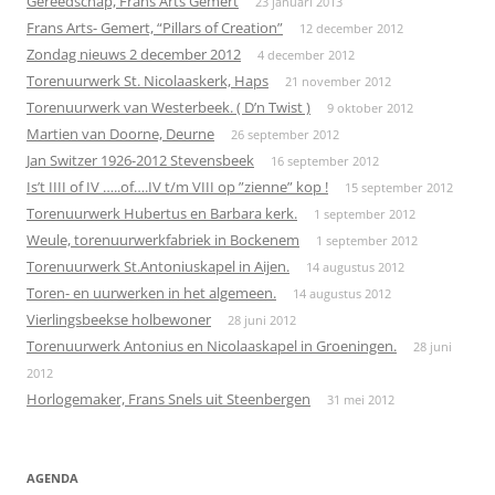
Gereedschap, Frans Arts Gemert
23 januari 2013
Frans Arts- Gemert, “Pillars of Creation”
12 december 2012
Zondag nieuws 2 december 2012
4 december 2012
Torenuurwerk St. Nicolaaskerk, Haps
21 november 2012
Torenuurwerk van Westerbeek. ( D’n Twist )
9 oktober 2012
Martien van Doorne, Deurne
26 september 2012
Jan Switzer 1926-2012 Stevensbeek
16 september 2012
Is’t IIII of IV …..of….IV t/m VIII op ”zienne” kop !
15 september 2012
Torenuurwerk Hubertus en Barbara kerk.
1 september 2012
Weule, torenuurwerkfabriek in Bockenem
1 september 2012
Torenuurwerk St.Antoniuskapel in Aijen.
14 augustus 2012
Toren- en uurwerken in het algemeen.
14 augustus 2012
Vierlingsbeekse holbewoner
28 juni 2012
Torenuurwerk Antonius en Nicolaaskapel in Groeningen.
28 juni
2012
Horlogemaker, Frans Snels uit Steenbergen
31 mei 2012
AGENDA