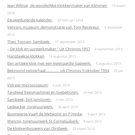
Jean Wilmar, de wonderlijke klokkenmaker van Klimmen
13 maart
2014
Eeuwigdurende kalender.
20 februari 2014
Venrays museum: demonstratie van Tom Receveur.
9 december
2013
Theo Toonen, Sambeek.
27 september 2013
,, De klok en uurwerkmaker ” Uit Chronos 1957
4 september 2013
Hansbeekse klokken
14 augustus 2013
Een antieke klok met een eigenaardig slagwerk.
6 augustus 2013
Bekroond reisverhaal………….. uit Chronos 9 oktober 1954
25 juli
2013
Vidi per microscopium!
6 juni 2013
Tandwiel freesmachines en toebehoren.
29 mei 2013
Sambeek, Sint Janstoren.
1 mei 2013
Ledeacker, torenuurwerk.
30 april 2013
Boxmeerse Vaart de Metworst en P.Hinke,
9 april 2013
Wanroij, torenuurwerk St.Corneliuskerk.
8 april 2013
De klokkenbouwers van Oirsbeek.
25 maart 2013