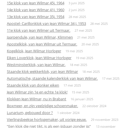
15e klok van Jean Wilmar 45j. 1964
3 juni 2025
14e klok van Jean Wilmar 41J. 1960
2 juni 2025
13e klok van Jean Wilmar 35j. 1954
28 mei 2025
Apostel- Carillonklok van Jean Wilmar 34 J. 1953
28 mei 2025
11e klok van Jean Wilmer uit Termaar.
27 mei 2025
Jaarpendule, van Jean Wilmar, Klimmen
21 mei 2025
Apostelklok, van Jean Wilmar uit Termaar.
20 mei 2025
Kogelklok, Jean Wilmar Horloger
19 mei 2025
Eiken Loverklok, Jean Wilmar Horloger
19 mei 2025
Westminsterklok, van Jean Wilmar.
18 mei 2025
Staande klok wekkerklok, van Jean Wilmar
18 mei 2025
Automatische, staande kalenderklok van Jean Wilmar.
17 mei 2025
Staande klok van donker eiken
17 mei 2025
Jean Wilmar zijn 1e en echte 1e klok!
15 mei 2025
Klokken Jean Wilmar, nu in Brabant
16 januari 2025
Boxmeer, en zijn veelzijdige schoenmaker.
22 oktober 2024
Lunarium, gebouwd door ?
1 oktober 2024
Vierlingsbeekse horlogemaker, uit vorige eeuw.
29 november 2023
“Een klok die niet tikt, is als een ijsbaan zonder ijs”
13 november