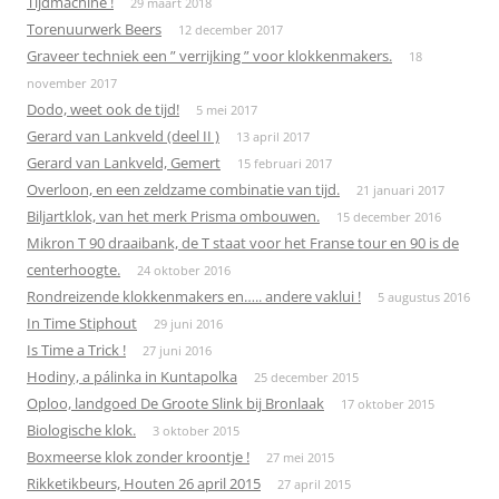
Tijdmachine !
29 maart 2018
Torenuurwerk Beers
12 december 2017
Graveer techniek een ” verrijking ” voor klokkenmakers.
18
november 2017
Dodo, weet ook de tijd!
5 mei 2017
Gerard van Lankveld (deel II )
13 april 2017
Gerard van Lankveld, Gemert
15 februari 2017
Overloon, en een zeldzame combinatie van tijd.
21 januari 2017
Biljartklok, van het merk Prisma ombouwen.
15 december 2016
Mikron T 90 draaibank, de T staat voor het Franse tour en 90 is de
centerhoogte.
24 oktober 2016
Rondreizende klokkenmakers en….. andere vaklui !
5 augustus 2016
In Time Stiphout
29 juni 2016
Is Time a Trick !
27 juni 2016
Hodiny, a pálinka in Kuntapolka
25 december 2015
Oploo, landgoed De Groote Slink bij Bronlaak
17 oktober 2015
Biologische klok.
3 oktober 2015
Boxmeerse klok zonder kroontje !
27 mei 2015
Rikketikbeurs, Houten 26 april 2015
27 april 2015