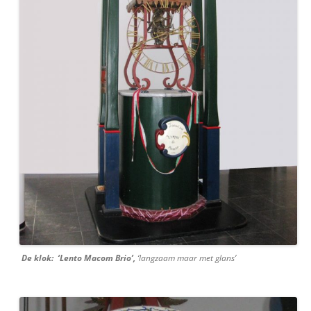
De klok: ‘Lento Macom Brio’,
‘langzaam maar met glans’