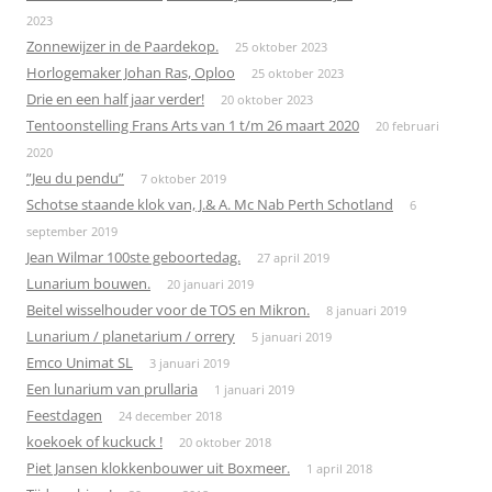
2023
Zonnewijzer in de Paardekop.
25 oktober 2023
Horlogemaker Johan Ras, Oploo
25 oktober 2023
Drie en een half jaar verder!
20 oktober 2023
Tentoonstelling Frans Arts van 1 t/m 26 maart 2020
20 februari
2020
”Jeu du pendu”
7 oktober 2019
Schotse staande klok van, J.& A. Mc Nab Perth Schotland
6
september 2019
Jean Wilmar 100ste geboortedag.
27 april 2019
Lunarium bouwen.
20 januari 2019
Beitel wisselhouder voor de TOS en Mikron.
8 januari 2019
Lunarium / planetarium / orrery
5 januari 2019
Emco Unimat SL
3 januari 2019
Een lunarium van prullaria
1 januari 2019
Feestdagen
24 december 2018
koekoek of kuckuck !
20 oktober 2018
Piet Jansen klokkenbouwer uit Boxmeer.
1 april 2018