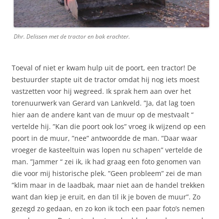
Dhr. Delissen met de tractor en bak erachter.
Toeval of niet er kwam hulp uit de poort, een tractor! De
bestuurder stapte uit de tractor omdat hij nog iets moest
vastzetten voor hij wegreed. Ik sprak hem aan over het
torenuurwerk van Gerard van Lankveld. ”Ja, dat lag toen
hier aan de andere kant van de muur op de mestvaalt “
vertelde hij. ”Kan die poort ook los” vroeg ik wijzend op een
poort in de muur, ”nee” antwoordde de man. ”Daar waar
vroeger de kasteeltuin was lopen nu schapen” vertelde de
man. ”Jammer “ zei ik, ik had graag een foto genomen van
die voor mij historische plek. ”Geen probleem” zei de man
”klim maar in de laadbak, maar niet aan de handel trekken
want dan kiep je eruit, en dan til ik je boven de muur”. Zo
gezegd zo gedaan, en zo kon ik toch een paar foto’s nemen