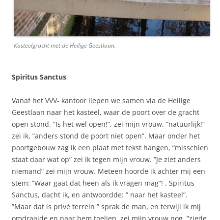
Kasteelgracht met de Heilige Geestlaan.
Spiritus Sanctus
Vanaf het VVV- kantoor liepen we samen via de Heilige
Geestlaan naar het kasteel, waar de poort over de gracht
open stond. ”Is het wel open!”, zei mijn vrouw, “natuurlijk!”
zei ik, ”anders stond de poort niet open”. Maar onder het
poortgebouw zag ik een plaat met tekst hangen, ”misschien
staat daar wat op” zei ik tegen mijn vrouw. ”Je ziet anders
niemand” zei mijn vrouw. Meteen hoorde ik achter mij een
stem: ”Waar gaat dat heen als ik vragen mag”! , Spiritus
Sanctus, dacht ik, en antwoordde: ” naar het kasteel”.
”Maar dat is privé terrein ” sprak de man, en terwijl ik mij
omdraaide en naar hem toeliep, zei mijn vrouw nog, ”ziede