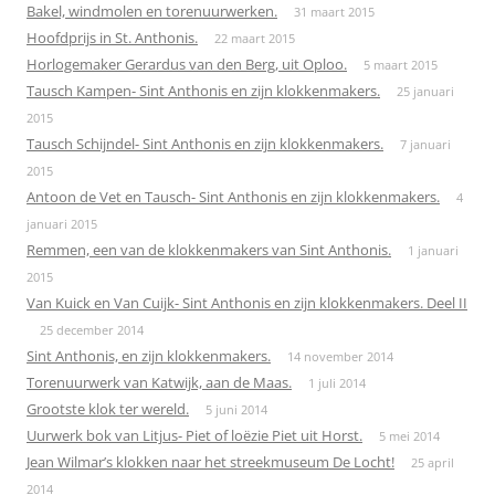
Bakel, windmolen en torenuurwerken.
31 maart 2015
Hoofdprijs in St. Anthonis.
22 maart 2015
Horlogemaker Gerardus van den Berg, uit Oploo.
5 maart 2015
Tausch Kampen- Sint Anthonis en zijn klokkenmakers.
25 januari
2015
Tausch Schijndel- Sint Anthonis en zijn klokkenmakers.
7 januari
2015
Antoon de Vet en Tausch- Sint Anthonis en zijn klokkenmakers.
4
januari 2015
Remmen, een van de klokkenmakers van Sint Anthonis.
1 januari
2015
Van Kuick en Van Cuijk- Sint Anthonis en zijn klokkenmakers. Deel II
25 december 2014
Sint Anthonis, en zijn klokkenmakers.
14 november 2014
Torenuurwerk van Katwijk, aan de Maas.
1 juli 2014
Grootste klok ter wereld.
5 juni 2014
Uurwerk bok van Litjus- Piet of loëzie Piet uit Horst.
5 mei 2014
Jean Wilmar’s klokken naar het streekmuseum De Locht!
25 april
2014