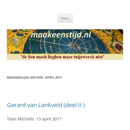
Ga
naar
Maakeenstijd.nl
de
Deze site heeft als doel: de interesse in het mooie vak van, klokken of
inhoud
uurwerkmaker, te bewerkstellen.
Menu
MAANDELIJKS ARCHIEF:
APRIL 2017
Gerard van Lankveld (deel II )
Toon Michiels 13 april 2017