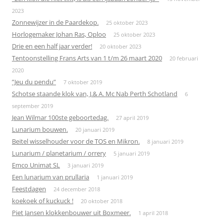
2023
Zonnewijzer in de Paardekop.
25 oktober 2023
Horlogemaker Johan Ras, Oploo
25 oktober 2023
Drie en een half jaar verder!
20 oktober 2023
Tentoonstelling Frans Arts van 1 t/m 26 maart 2020
20 februari
2020
”Jeu du pendu”
7 oktober 2019
Schotse staande klok van, J.& A. Mc Nab Perth Schotland
6
september 2019
Jean Wilmar 100ste geboortedag.
27 april 2019
Lunarium bouwen.
20 januari 2019
Beitel wisselhouder voor de TOS en Mikron.
8 januari 2019
Lunarium / planetarium / orrery
5 januari 2019
Emco Unimat SL
3 januari 2019
Een lunarium van prullaria
1 januari 2019
Feestdagen
24 december 2018
koekoek of kuckuck !
20 oktober 2018
Piet Jansen klokkenbouwer uit Boxmeer.
1 april 2018