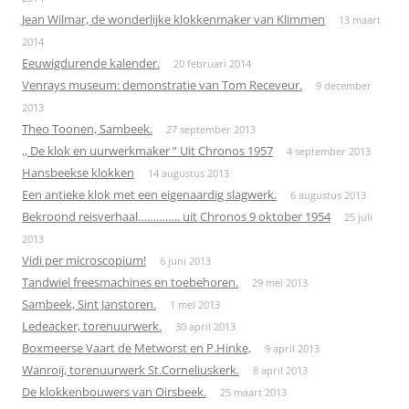
Jean Wilmar, de wonderlijke klokkenmaker van Klimmen
13 maart
2014
Eeuwigdurende kalender.
20 februari 2014
Venrays museum: demonstratie van Tom Receveur.
9 december
2013
Theo Toonen, Sambeek.
27 september 2013
,, De klok en uurwerkmaker ” Uit Chronos 1957
4 september 2013
Hansbeekse klokken
14 augustus 2013
Een antieke klok met een eigenaardig slagwerk.
6 augustus 2013
Bekroond reisverhaal………….. uit Chronos 9 oktober 1954
25 juli
2013
Vidi per microscopium!
6 juni 2013
Tandwiel freesmachines en toebehoren.
29 mei 2013
Sambeek, Sint Janstoren.
1 mei 2013
Ledeacker, torenuurwerk.
30 april 2013
Boxmeerse Vaart de Metworst en P.Hinke,
9 april 2013
Wanroij, torenuurwerk St.Corneliuskerk.
8 april 2013
De klokkenbouwers van Oirsbeek.
25 maart 2013