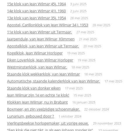
15e klok van Jean Wilmar 45j. 1964
3 juni 2025
14e klok van Jean Wilmar 41J. 1960
2 juni 2025
13e klok van Jean Wilmar 35j. 1954
28 mei 2025
Apostel- Carillonklok van Jean Wilmar 34 J. 1953
28 mei 2025
11e klok van Jean Wilmer uit Termaar.
27 mei 2025
Jaarpendule, van Jean Wilmar, Klimmen
21 mei 2025
Apostelklok, van Jean Wilmar uit Termaar.
20 mei 2025
Kogelklok, Jean Wilmar Horloger
19 mei 2025
Eiken Loverklok, Jean Wilmar Horloger
19 mei 2025
Westminsterklok, van Jean Wilmar.
18 mei 2025
Staande klok wekkerklok, van Jean Wilmar
18 mei 2025
Automatische, staande kalenderklok van Jean Wilmar.
17 mei 2025
Staande klok van donker eiken
17 mei 2025
Jean Wilmar zijn 1e en echte 1e klok!
15 mei 2025
Klokken Jean Wilmar, nu in Brabant
16 januari 2025
Boxmeer, en zijn veelzijdige schoenmaker.
22 oktober 2024
Lunarium, gebouwd door ?
1 oktober 2024
Vierlingsbeekse horlogemaker, uit vorige eeuw.
29 november 2023
“Een klok die niet tikt, is als een ijsbaan zonder ijs”
13 november