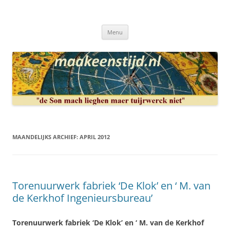
Ga
naar
Maakeenstijd.nl
de
Deze site heeft als doel: de interesse in het mooie vak van, klokken of
inhoud
uurwerkmaker, te bewerkstellen.
Menu
MAANDELIJKS ARCHIEF:
APRIL 2012
Torenuurwerk fabriek ‘De Klok’ en ‘ M. van
de Kerkhof Ingenieursbureau’
Torenuurwerk fabriek ‘De Klok’ en ‘ M. van de Kerkhof