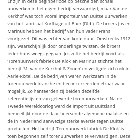
Er zijn in deze beginperiode op bescheiden schaal
uurwerken in het eigen bedrijf vervaardigd, maar Van de
Kerkhof was toch vooral importeur van Duitse uurwerken
van het fabricaat Korfhage uit Buer (Dld.). De broers Jos en
Marinus hebben het bedrijf van hun vader Frans
voortgezet. Dit was echter van korte duur. Omstreeks 1912
zijn, waarschijnlijk door onderlinge twisten, de broers
ieder huns weegs gegaan. Jos zette het bedrijf voort als
‘Torenuurwerk fabriek De Klok’ en Marinus stichtte het
bedrijf ‘M. van de Kerkhof & Zonen’ en vestigde zich ook in
Aarle-Rixtel. Beide bedrijven waren werkzaam in de
torenuurwerk branche en beconcurreerden elkaar waar
mogelijk. Zo hanteerden zij beiden dezelfde
referentielijsten van geleverde torenuurwerken. Na de
Tweede Wereldoorlog werd de import uit Duitsland
bemoeilijkt door de daar heersende algemene malaise en
de in Nederland aanwezige sterke aversie tegen Duitse
producten. Het bedrijf ‘Torenuurwerk fabriek De Klok’ is
toen begonnen zelf torenuurwerken te vervaardigen. Deze