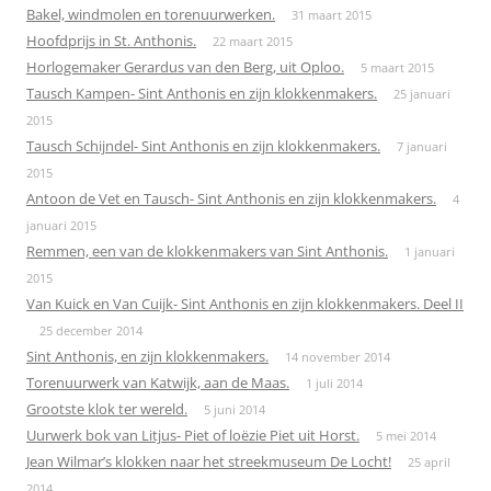
Bakel, windmolen en torenuurwerken.
31 maart 2015
Hoofdprijs in St. Anthonis.
22 maart 2015
Horlogemaker Gerardus van den Berg, uit Oploo.
5 maart 2015
Tausch Kampen- Sint Anthonis en zijn klokkenmakers.
25 januari
2015
Tausch Schijndel- Sint Anthonis en zijn klokkenmakers.
7 januari
2015
Antoon de Vet en Tausch- Sint Anthonis en zijn klokkenmakers.
4
januari 2015
Remmen, een van de klokkenmakers van Sint Anthonis.
1 januari
2015
Van Kuick en Van Cuijk- Sint Anthonis en zijn klokkenmakers. Deel II
25 december 2014
Sint Anthonis, en zijn klokkenmakers.
14 november 2014
Torenuurwerk van Katwijk, aan de Maas.
1 juli 2014
Grootste klok ter wereld.
5 juni 2014
Uurwerk bok van Litjus- Piet of loëzie Piet uit Horst.
5 mei 2014
Jean Wilmar’s klokken naar het streekmuseum De Locht!
25 april
2014