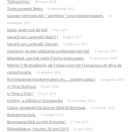
Tijdmachine !
29 maart 2018
Torenuurwerk Beers
12 december 2017
Graveer techniek een ” verrijking ” voor klokkenmakers.
18
november 2017
Dodo, weet ook de tijd!
5 mei 2017
Gerard van Lankveld (deel II )
13 april 2017
Gerard van Lankveld, Gemert
15 februari 2017
Overloon, en een zeldzame combinatie van tijd.
21 januari 2017
Biljartklok, van het merk Prisma ombouwen.
15 december 2016
Mikron T 90 draaibank, de T staat voor het Franse tour en 90 is de
centerhoogte.
24 oktober 2016
Rondreizende klokkenmakers en….. andere vaklui !
5 augustus 2016
In Time Stiphout
29 juni 2016
Is Time a Trick !
27 juni 2016
Hodiny, a pálinka in Kuntapolka
25 december 2015
Oploo, landgoed De Groote Slink bij Bronlaak
17 oktober 2015
Biologische klok.
3 oktober 2015
Boxmeerse klok zonder kroontje !
27 mei 2015
Rikketikbeurs, Houten 26 april 2015
27 april 2015