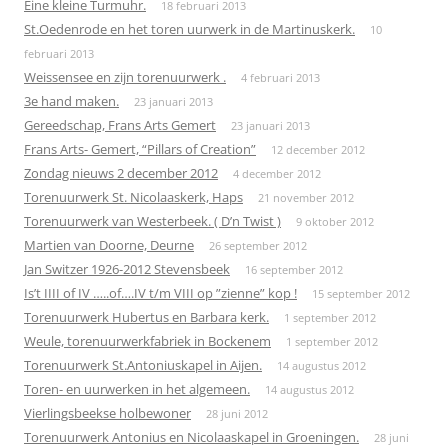
Eine kleine Turmuhr.
18 februari 2013
St.Oedenrode en het toren uurwerk in de Martinuskerk.
10
februari 2013
Weissensee en zijn torenuurwerk .
4 februari 2013
3e hand maken.
23 januari 2013
Gereedschap, Frans Arts Gemert
23 januari 2013
Frans Arts- Gemert, “Pillars of Creation”
12 december 2012
Zondag nieuws 2 december 2012
4 december 2012
Torenuurwerk St. Nicolaaskerk, Haps
21 november 2012
Torenuurwerk van Westerbeek. ( D’n Twist )
9 oktober 2012
Martien van Doorne, Deurne
26 september 2012
Jan Switzer 1926-2012 Stevensbeek
16 september 2012
Is’t IIII of IV …..of….IV t/m VIII op ”zienne” kop !
15 september 2012
Torenuurwerk Hubertus en Barbara kerk.
1 september 2012
Weule, torenuurwerkfabriek in Bockenem
1 september 2012
Torenuurwerk St.Antoniuskapel in Aijen.
14 augustus 2012
Toren- en uurwerken in het algemeen.
14 augustus 2012
Vierlingsbeekse holbewoner
28 juni 2012
Torenuurwerk Antonius en Nicolaaskapel in Groeningen.
28 juni