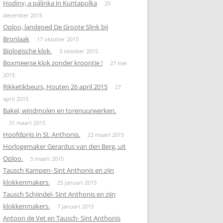
Hodiny, a pálinka in Kuntapolka
25
december 2015
Oploo, landgoed De Groote Slink bij
Bronlaak
17 oktober 2015
Biologische klok.
3 oktober 2015
Boxmeerse klok zonder kroontje !
27 mei
2015
Rikketikbeurs, Houten 26 april 2015
27
april 2015
Bakel, windmolen en torenuurwerken.
31 maart 2015
Hoofdprijs in St. Anthonis.
22 maart 2015
Horlogemaker Gerardus van den Berg, uit
Oploo.
5 maart 2015
Tausch Kampen- Sint Anthonis en zijn
klokkenmakers.
25 januari 2015
Tausch Schijndel- Sint Anthonis en zijn
klokkenmakers.
7 januari 2015
Antoon de Vet en Tausch- Sint Anthonis