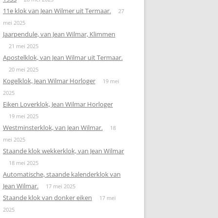
11e klok van Jean Wilmer uit Termaar.
27
mei 2025
Jaarpendule, van Jean Wilmar, Klimmen
21 mei 2025
Apostelklok, van Jean Wilmar uit Termaar.
20 mei 2025
Kogelklok, Jean Wilmar Horloger
19 mei
2025
Eiken Loverklok, Jean Wilmar Horloger
19 mei 2025
Westminsterklok, van Jean Wilmar.
18
mei 2025
Staande klok wekkerklok, van Jean Wilmar
18 mei 2025
Automatische, staande kalenderklok van
Jean Wilmar.
17 mei 2025
Staande klok van donker eiken
17 mei
2025