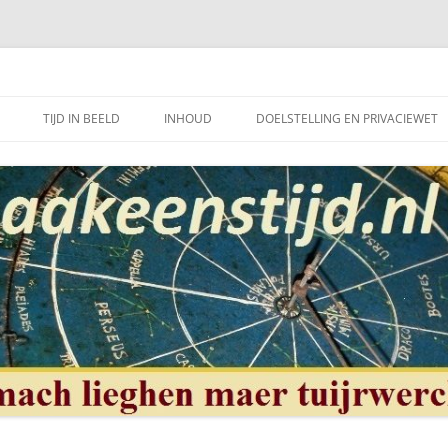
et mooie vak van, klokken of uurwerkmaker, te bewerkstellen.
TIJD IN BEELD
INHOUD
DOELSTELLING EN PRIVACIEWET