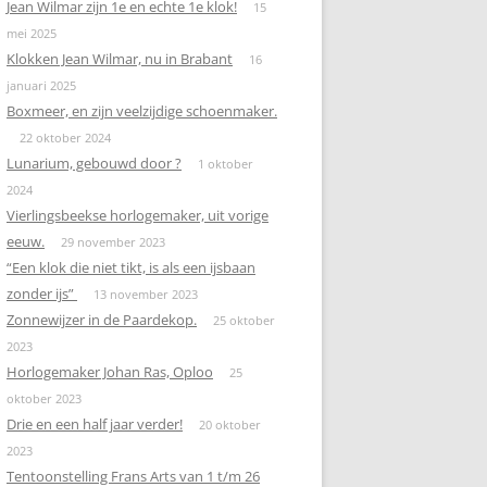
Jean Wilmar zijn 1e en echte 1e klok!
15
mei 2025
Klokken Jean Wilmar, nu in Brabant
16
januari 2025
Boxmeer, en zijn veelzijdige schoenmaker.
22 oktober 2024
Lunarium, gebouwd door ?
1 oktober
2024
Vierlingsbeekse horlogemaker, uit vorige
eeuw.
29 november 2023
“Een klok die niet tikt, is als een ijsbaan
zonder ijs”
13 november 2023
Zonnewijzer in de Paardekop.
25 oktober
2023
Horlogemaker Johan Ras, Oploo
25
oktober 2023
Drie en een half jaar verder!
20 oktober
2023
Tentoonstelling Frans Arts van 1 t/m 26