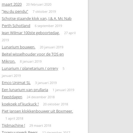
maart 2020
20 februari 2020
”Jeu du pendu”
7 oktober 2019
Schotse staande klok van, J.& A. Mc Nab
Perth Schotland
6 september 2019
Jean Wilmar 100ste geboortedag.
27 april
2019
Lunarium bouwen.
20 januari 2019
Beitel wisselhouder voor de TOS en
Mikron.
8 januari 2019
Lunarium / planetarium / orrery
5
januari 2019
Emco Unimat SL
3 januari 2019
Een lunarium van prullaria
1 januari 2019
Feestdagen
24 december 2018
koekoek of kuckuck !
20 oktober 2018
Piet Jansen klokkenbouwer uit Boxmeer.
1 april 2018
Tijdmachine !
29 maart 2018
Torenuurwerk Beers
12 december 2017