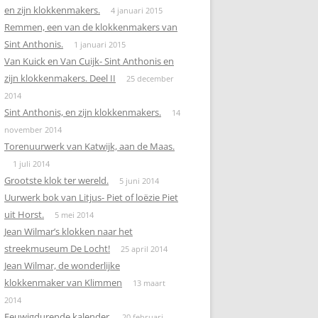
en zijn klokkenmakers.
4 januari 2015
Remmen, een van de klokkenmakers van
Sint Anthonis.
1 januari 2015
Van Kuick en Van Cuijk- Sint Anthonis en
zijn klokkenmakers. Deel II
25 december
2014
Sint Anthonis, en zijn klokkenmakers.
14
november 2014
Torenuurwerk van Katwijk, aan de Maas.
1 juli 2014
Grootste klok ter wereld.
5 juni 2014
Uurwerk bok van Litjus- Piet of loëzie Piet
uit Horst.
5 mei 2014
Jean Wilmar’s klokken naar het
streekmuseum De Locht!
25 april 2014
Jean Wilmar, de wonderlijke
klokkenmaker van Klimmen
13 maart
2014
Eeuwigdurende kalender.
20 februari