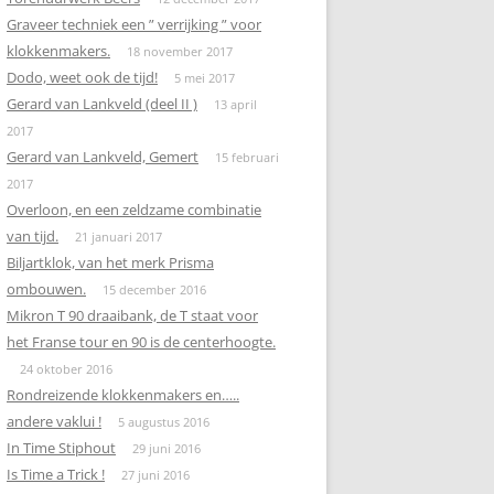
Graveer techniek een ” verrijking ” voor
klokkenmakers.
18 november 2017
Dodo, weet ook de tijd!
5 mei 2017
Gerard van Lankveld (deel II )
13 april
2017
Gerard van Lankveld, Gemert
15 februari
2017
Overloon, en een zeldzame combinatie
van tijd.
21 januari 2017
Biljartklok, van het merk Prisma
ombouwen.
15 december 2016
Mikron T 90 draaibank, de T staat voor
het Franse tour en 90 is de centerhoogte.
24 oktober 2016
Rondreizende klokkenmakers en…..
andere vaklui !
5 augustus 2016
In Time Stiphout
29 juni 2016
Is Time a Trick !
27 juni 2016