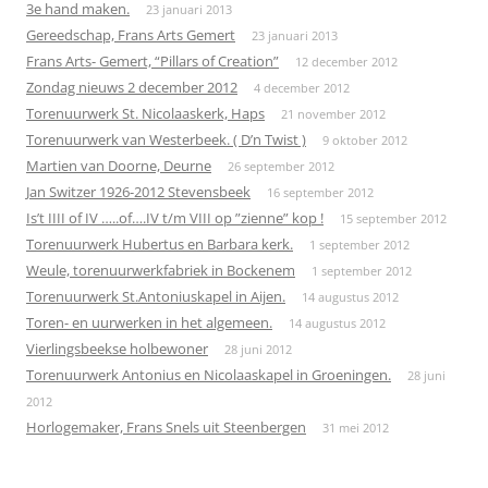
3e hand maken.
23 januari 2013
Gereedschap, Frans Arts Gemert
23 januari 2013
Frans Arts- Gemert, “Pillars of Creation”
12 december 2012
Zondag nieuws 2 december 2012
4 december 2012
Torenuurwerk St. Nicolaaskerk, Haps
21 november 2012
Torenuurwerk van Westerbeek. ( D’n Twist )
9 oktober 2012
Martien van Doorne, Deurne
26 september 2012
Jan Switzer 1926-2012 Stevensbeek
16 september 2012
Is’t IIII of IV …..of….IV t/m VIII op ”zienne” kop !
15 september 2012
Torenuurwerk Hubertus en Barbara kerk.
1 september 2012
Weule, torenuurwerkfabriek in Bockenem
1 september 2012
Torenuurwerk St.Antoniuskapel in Aijen.
14 augustus 2012
Toren- en uurwerken in het algemeen.
14 augustus 2012
Vierlingsbeekse holbewoner
28 juni 2012
Torenuurwerk Antonius en Nicolaaskapel in Groeningen.
28 juni
2012
Horlogemaker, Frans Snels uit Steenbergen
31 mei 2012