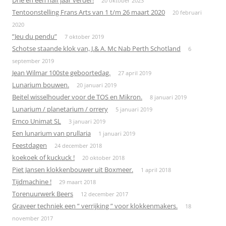
20 oktober 2023
Tentoonstelling Frans Arts van 1 t/m 26 maart 2020
20 februari
2020
”Jeu du pendu”
7 oktober 2019
Schotse staande klok van, J.& A. Mc Nab Perth Schotland
6
september 2019
Jean Wilmar 100ste geboortedag.
27 april 2019
Lunarium bouwen.
20 januari 2019
Beitel wisselhouder voor de TOS en Mikron.
8 januari 2019
Lunarium / planetarium / orrery
5 januari 2019
Emco Unimat SL
3 januari 2019
Een lunarium van prullaria
1 januari 2019
Feestdagen
24 december 2018
koekoek of kuckuck !
20 oktober 2018
Piet Jansen klokkenbouwer uit Boxmeer.
1 april 2018
Tijdmachine !
29 maart 2018
Torenuurwerk Beers
12 december 2017
Graveer techniek een ” verrijking ” voor klokkenmakers.
18
november 2017