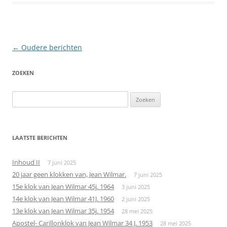
Berichtnavigatie
←
Oudere berichten
ZOEKEN
Zoeken
naar:
LAATSTE BERICHTEN
Inhoud II
7 juni 2025
20 jaar geen klokken van, Jean Wilmar.
7 juni 2025
15e klok van Jean Wilmar 45j. 1964
3 juni 2025
14e klok van Jean Wilmar 41J. 1960
2 juni 2025
13e klok van Jean Wilmar 35j. 1954
28 mei 2025
Apostel- Carillonklok van Jean Wilmar 34 J. 1953
28 mei 2025