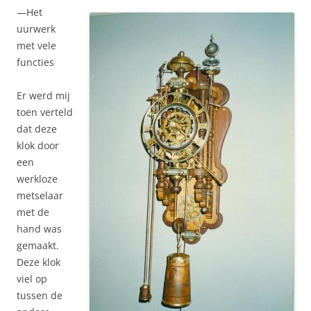
—Het
uurwerk
met vele
functies
Er werd mij
toen verteld
dat deze
klok door
een
werkloze
metselaar
met de
hand was
gemaakt.
Deze klok
viel op
tussen de