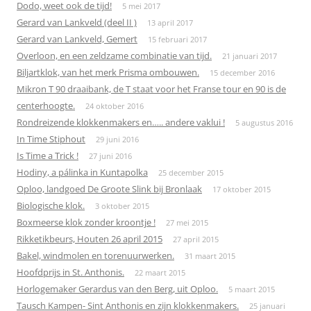
Dodo, weet ook de tijd!
5 mei 2017
Gerard van Lankveld (deel II )
13 april 2017
Gerard van Lankveld, Gemert
15 februari 2017
Overloon, en een zeldzame combinatie van tijd.
21 januari 2017
Biljartklok, van het merk Prisma ombouwen.
15 december 2016
Mikron T 90 draaibank, de T staat voor het Franse tour en 90 is de
centerhoogte.
24 oktober 2016
Rondreizende klokkenmakers en….. andere vaklui !
5 augustus 2016
In Time Stiphout
29 juni 2016
Is Time a Trick !
27 juni 2016
Hodiny, a pálinka in Kuntapolka
25 december 2015
Oploo, landgoed De Groote Slink bij Bronlaak
17 oktober 2015
Biologische klok.
3 oktober 2015
Boxmeerse klok zonder kroontje !
27 mei 2015
Rikketikbeurs, Houten 26 april 2015
27 april 2015
Bakel, windmolen en torenuurwerken.
31 maart 2015
Hoofdprijs in St. Anthonis.
22 maart 2015
Horlogemaker Gerardus van den Berg, uit Oploo.
5 maart 2015
Tausch Kampen- Sint Anthonis en zijn klokkenmakers.
25 januari