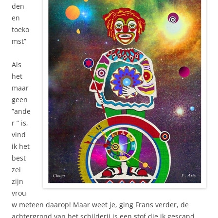
den
en
toeko
mst”
Als
het
maar
geen
”ande
r ” is,
vind
ik het
best
zei
zijn
vrou
w meteen daarop! Maar weet je, ging Frans verder, de
achtergrond van het schilderij is een stof die ik gescand