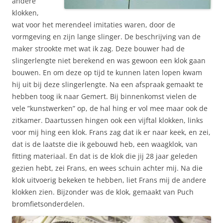
andere
klokken,
wat voor het merendeel imitaties waren, door de
vormgeving en zijn lange slinger. De beschrijving van de
maker strookte met wat ik zag. Deze bouwer had de
slingerlengte niet berekend en was gewoon een klok gaan
bouwen. En om deze op tijd te kunnen laten lopen kwam
hij uit bij deze slingerlengte. Na een afspraak gemaakt te
hebben toog ik naar Gemert. Bij binnenkomst vielen de
vele ”kunstwerken” op, de hal hing er vol mee maar ook de
zitkamer. Daartussen hingen ook een vijftal klokken, links
voor mij hing een klok. Frans zag dat ik er naar keek, en zei,
dat is de laatste die ik gebouwd heb, een waagklok, van
fitting materiaal. En dat is de klok die jij 28 jaar geleden
gezien hebt, zei Frans, en wees schuin achter mij. Na die
klok uitvoerig bekeken te hebben, liet Frans mij de andere
klokken zien. Bijzonder was de klok, gemaakt van Puch
bromfietsonderdelen.