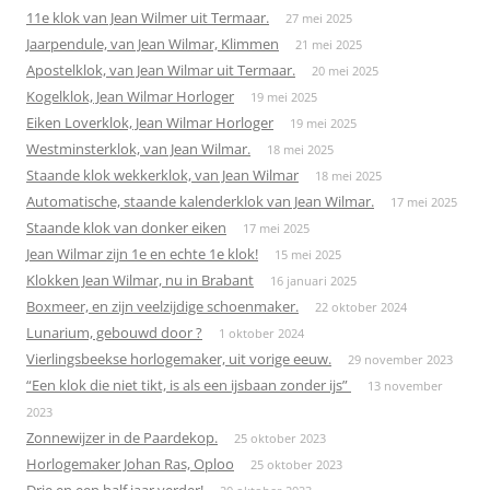
11e klok van Jean Wilmer uit Termaar.
27 mei 2025
Jaarpendule, van Jean Wilmar, Klimmen
21 mei 2025
Apostelklok, van Jean Wilmar uit Termaar.
20 mei 2025
Kogelklok, Jean Wilmar Horloger
19 mei 2025
Eiken Loverklok, Jean Wilmar Horloger
19 mei 2025
Westminsterklok, van Jean Wilmar.
18 mei 2025
Staande klok wekkerklok, van Jean Wilmar
18 mei 2025
Automatische, staande kalenderklok van Jean Wilmar.
17 mei 2025
Staande klok van donker eiken
17 mei 2025
Jean Wilmar zijn 1e en echte 1e klok!
15 mei 2025
Klokken Jean Wilmar, nu in Brabant
16 januari 2025
Boxmeer, en zijn veelzijdige schoenmaker.
22 oktober 2024
Lunarium, gebouwd door ?
1 oktober 2024
Vierlingsbeekse horlogemaker, uit vorige eeuw.
29 november 2023
“Een klok die niet tikt, is als een ijsbaan zonder ijs”
13 november
2023
Zonnewijzer in de Paardekop.
25 oktober 2023
Horlogemaker Johan Ras, Oploo
25 oktober 2023
Drie en een half jaar verder!