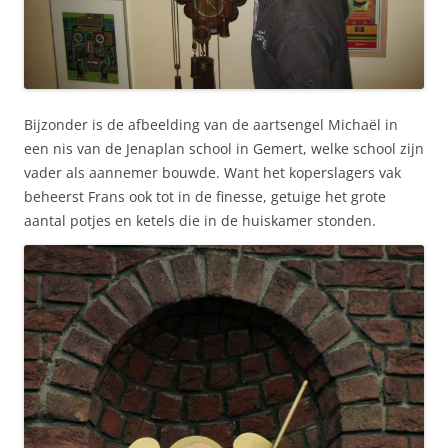
Bijzonder is de afbeelding van de aartsengel Michaël in
een nis van de Jenaplan school in Gemert, welke school zijn
vader als aannemer bouwde. Want het koperslagers vak
beheerst Frans ook tot in de finesse, getuige het grote
aantal potjes en ketels die in de huiskamer stonden.