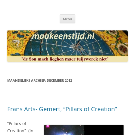
Ga
naar
Maakeenstijd.nl
de
Deze site heeft als doel: de interesse in het mooie vak van, klokken of
inhoud
uurwerkmaker, te bewerkstellen.
Menu
MAANDELIJKS ARCHIEF:
DECEMBER 2012
Frans Arts- Gemert, “Pillars of Creation”
“Pillars of
Creation” (In