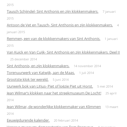
2015
Tausch Schijndel- Sint Anthonis en zijn klokkenmakers.
7 januari
2015
Antoon de Vet en Tausch- Sint Anthonis en zijn klokkenmakers.
4
januari 2015
Remmen, een van de klokkenmakers van Sint Anthonis.
1 januari
2015
Van Kuick en Van Cuijk- Sint Anthonis en zijn klokkenmakers. Deel II
25 december 2014
Sint Anthonis, en zijn klokkenmakers.
14 november 2014
Torenuurwerk van Katwijk, aan de Maas.
1 juli 2014
Grootste klok ter wereld.
5 juni 2014
Uurwerk bok van Litjus- Piet of loëzie Piet uit Horst.
5 mei 2014
Jean Wilmar’s klokken naar het streekmuseum De Locht!
25 april
2014
Jean Wilmar, de wonderlijke klokkenmaker van Klimmen
13 maart
2014
Eeuwigdurende kalender.
20 februari 2014
Venrays museum: demonstratie van Tom Receveur.