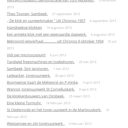
9 december
2013
Theo Toonen, Sambeek.
27 september 2013
,, De klok en uurwerkmaker ” Uit Chronos 1957
4 september 2013
Hansbeekse klokken
14 augustus 2013
Een antieke klok met een eigenaardig slagwerk.
6 augustus 2013
Bekroond reisverhaal………….. uit Chronos 9 oktober 1954
25 juli
2013
Vidi per microscopium!
6 juni 2013
Tandwiel freesmachines en toebehoren.
29 mei 2013
Sambeek, Sint Janstoren.
1 mei 2013
Ledeacker, torenuurwerk.
30 april 2013
Boxmeerse Vaart de Metworst en P.Hinke,
9 april 2013
Wanroij, torenuurwerk St.Corneliuskerk.
8 april 2013
De klokkenbouwers van Oirsbeek.
25 maart 2013
Eine kleine Turmuhr.
18 februari 2013
St.Oedenrode en het toren uurwerk in de Martinuskerk.
10
februari 2013
Weissensee en zijn torenuurwerk .
4 februari 2013