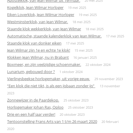
Apostelklok, van Jean Wilmar uit Termaar.
20 mei 2025
Kogelklok, Jean Wilmar Horloger
19 mei 2025
Eiken Loverklok, Jean Wilmar Horloger
19 mei 2025
Westminsterklok, van Jean Wilmar.
18 mei 2025
Staande klok wekkerklok, van Jean Wilmar
18 mei 2025
Automatische, staande kalenderklok van Jean Wilmar.
17 mei 2025
Staande klok van donker eiken
17 mei 2025
Jean Wilmar zijn 1e en echte 1e klok!
15 mei 2025
Klokken Jean Wilmar, nu in Brabant
16 januari 2025
Boxmeer, en zijn veelzijdige schoenmaker.
22 oktober 2024
Lunarium, gebouwd door ?
1 oktober 2024
Vierlingsbeekse horlogemaker, uit vorige eeuw.
29 november 2023
“Een klok die niet tikt, is als een ijsbaan zonder ijs”
13 november
2023
Zonnewijzer in de Paardekop.
25 oktober 2023
Horlogemaker Johan Ras, Oploo
25 oktober 2023
Drie en een half jaar verder!
20 oktober 2023
Tentoonstelling Frans Arts van 1 t/m 26 maart 2020
20 februari
2020