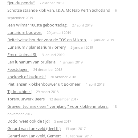
”Jeu du pendu”
7 oktober 2019
Schotse staande klok van, J.& A. Mc Nab Perth Schotland
6
september 2019
Jean Wilmar 100ste geboortedag.
27 april 2019
Lunarium bouwen.
20 januari 2019
Beitel wisselhouder voor de TOS en Mikron.
8 januari 2019
Lunarium / planetarium / orrery
5 januari 2019
Emco Unimat SL
3 januari 2019
Een lunarium van prullaria
1 januari 2019
Feestdagen
24 december 2018
koekoek of kuckuck !
20 oktober 2018
Piet Jansen klokkenbouwer uit Boxmeer.
1 april 2018
Tijdmachine !
29 maart 2018
Torenuurwerk Beers
12 december 2017
Graveer techniek een ” verrijking ” voor klokkenmakers.
18
november 2017
Dodo, weet ook de tijd!
5 mei 2017
Gerard van Lankveld (deel II )
13 april 2017
Gerard van Lankveld, Gemert
15 februari 2017