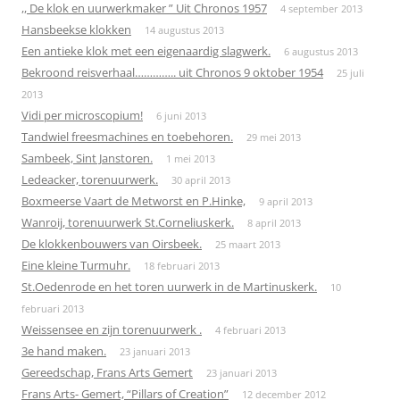
,, De klok en uurwerkmaker ” Uit Chronos 1957
4 september 2013
Hansbeekse klokken
14 augustus 2013
Een antieke klok met een eigenaardig slagwerk.
6 augustus 2013
Bekroond reisverhaal………….. uit Chronos 9 oktober 1954
25 juli
2013
Vidi per microscopium!
6 juni 2013
Tandwiel freesmachines en toebehoren.
29 mei 2013
Sambeek, Sint Janstoren.
1 mei 2013
Ledeacker, torenuurwerk.
30 april 2013
Boxmeerse Vaart de Metworst en P.Hinke,
9 april 2013
Wanroij, torenuurwerk St.Corneliuskerk.
8 april 2013
De klokkenbouwers van Oirsbeek.
25 maart 2013
Eine kleine Turmuhr.
18 februari 2013
St.Oedenrode en het toren uurwerk in de Martinuskerk.
10
februari 2013
Weissensee en zijn torenuurwerk .
4 februari 2013
3e hand maken.
23 januari 2013
Gereedschap, Frans Arts Gemert
23 januari 2013
Frans Arts- Gemert, “Pillars of Creation”
12 december 2012