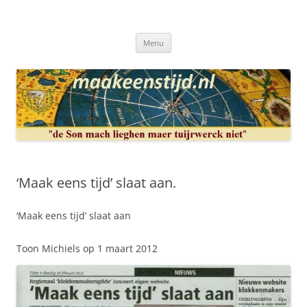
Ga
naar
Maakeenstijd.nl
de
Deze site heeft als doel: de interesse in het mooie vak van, klokken of
inhoud
uurwerkmaker, te bewerkstellen.
Menu
‘Maak eens tijd’ slaat aan.
‘Maak eens tijd’ slaat aan
Toon Michiels op 1 maart 2012