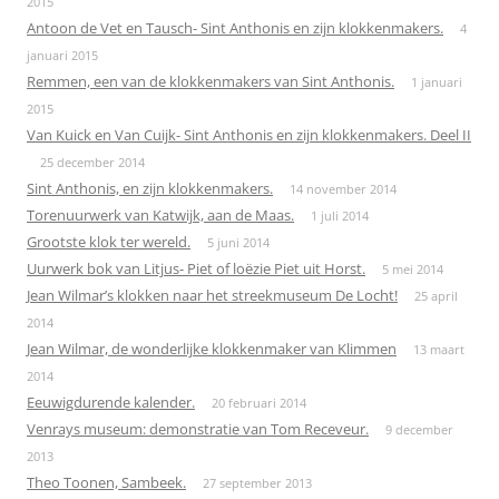
2015
Antoon de Vet en Tausch- Sint Anthonis en zijn klokkenmakers.
4
januari 2015
Remmen, een van de klokkenmakers van Sint Anthonis.
1 januari
2015
Van Kuick en Van Cuijk- Sint Anthonis en zijn klokkenmakers. Deel II
25 december 2014
Sint Anthonis, en zijn klokkenmakers.
14 november 2014
Torenuurwerk van Katwijk, aan de Maas.
1 juli 2014
Grootste klok ter wereld.
5 juni 2014
Uurwerk bok van Litjus- Piet of loëzie Piet uit Horst.
5 mei 2014
Jean Wilmar’s klokken naar het streekmuseum De Locht!
25 april
2014
Jean Wilmar, de wonderlijke klokkenmaker van Klimmen
13 maart
2014
Eeuwigdurende kalender.
20 februari 2014
Venrays museum: demonstratie van Tom Receveur.
9 december
2013
Theo Toonen, Sambeek.
27 september 2013