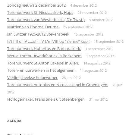
Zondag nieuws 2 december 2012
4 december 2012
Torenuurwerk St. Nicolaaskerk, Haps
21 november 2012
Torenuurwerk van Westerbeek. ( D’n Twist )
9 oktober 2012
Martien van Doorne, Deurne
26 september 2012
Jan Switzer 1926-2012 Stevensbeek
16 september 2012
Is’t IIII of IV …..of….IV t/m VIII op ”zienne” kop !
15 september 2012
Torenuurwerk Hubertus en Barbara kerk.
1 september 2012
Weule, torenuurwerkfabriek in Bockenem
1 september 2012
Torenuurwerk St.Antoniuskapel in Aijen.
14 augustus 2012
Toren- en uurwerken in het algemeen.
14 augustus 2012
Vierlingsbeekse holbewoner
28 juni 2012
Torenuurwerk Antonius en Nicolaaskapel in Groeningen.
28 juni
2012
Horlogemaker, Frans Snels uit Steenbergen
31 mei 2012
AGENDA