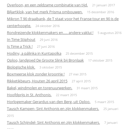
Overloon, en een zeldzame combinatie van tijd.
21 januari 2017
Biljartklok, van het merk Prisma ombouwen.
15 december 2016
Mikron T 90 draaibank, de T staat voor het Franse tour en 90 is de
centerhoogte.
24 oktober 2016
Rondreizende klokkenmakers en….. andere vaklui !
5 augustus 2016
In Time Stiphout
29 juni 2016
Is Time a Trick !
27 juni 2016
Hodiny, a pálinka in Kuntapolka
25 december 2015
Oploo, landgoed De Groote Slink bij Bronlaak
17 oktober 2015
Biologische klok.
3 oktober 2015
Boxmeerse klok zonder kroontje !
27 mei 2015
Rikketikbeurs, Houten 26 april 2015
27 april 2015
Bakel, windmolen en torenuurwerken.
31 maart 2015
Hoofdprijs in St. Anthonis.
22 maart 2015
Horlogemaker Gerardus van den Berg, uit Oploo.
5 maart 2015
Tausch Kampen- Sint Anthonis en zijn klokkenmakers.
25 januari
2015
Tausch Schijndel- Sint Anthonis en zijn klokkenmakers.
7 januari