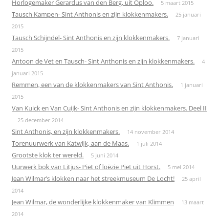
Horlogemaker Gerardus van den Berg, uit Oploo.
5 maart 2015
Tausch Kampen- Sint Anthonis en zijn klokkenmakers.
25 januari
2015
Tausch Schijndel- Sint Anthonis en zijn klokkenmakers.
7 januari
2015
Antoon de Vet en Tausch- Sint Anthonis en zijn klokkenmakers.
4
januari 2015
Remmen, een van de klokkenmakers van Sint Anthonis.
1 januari
2015
Van Kuick en Van Cuijk- Sint Anthonis en zijn klokkenmakers. Deel II
25 december 2014
Sint Anthonis, en zijn klokkenmakers.
14 november 2014
Torenuurwerk van Katwijk, aan de Maas.
1 juli 2014
Grootste klok ter wereld.
5 juni 2014
Uurwerk bok van Litjus- Piet of loëzie Piet uit Horst.
5 mei 2014
Jean Wilmar’s klokken naar het streekmuseum De Locht!
25 april
2014
Jean Wilmar, de wonderlijke klokkenmaker van Klimmen
13 maart
2014