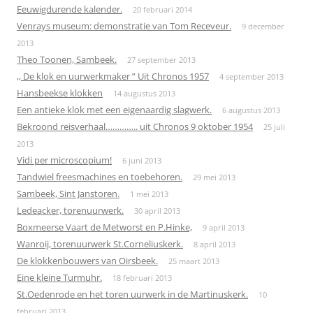
Eeuwigdurende kalender.
20 februari 2014
Venrays museum: demonstratie van Tom Receveur.
9 december
2013
Theo Toonen, Sambeek.
27 september 2013
,, De klok en uurwerkmaker ” Uit Chronos 1957
4 september 2013
Hansbeekse klokken
14 augustus 2013
Een antieke klok met een eigenaardig slagwerk.
6 augustus 2013
Bekroond reisverhaal………….. uit Chronos 9 oktober 1954
25 juli
2013
Vidi per microscopium!
6 juni 2013
Tandwiel freesmachines en toebehoren.
29 mei 2013
Sambeek, Sint Janstoren.
1 mei 2013
Ledeacker, torenuurwerk.
30 april 2013
Boxmeerse Vaart de Metworst en P.Hinke,
9 april 2013
Wanroij, torenuurwerk St.Corneliuskerk.
8 april 2013
De klokkenbouwers van Oirsbeek.
25 maart 2013
Eine kleine Turmuhr.
18 februari 2013
St.Oedenrode en het toren uurwerk in de Martinuskerk.
10
februari 2013