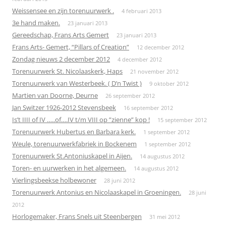
Weissensee en zijn torenuurwerk .
4 februari 2013
3e hand maken.
23 januari 2013
Gereedschap, Frans Arts Gemert
23 januari 2013
Frans Arts- Gemert, “Pillars of Creation”
12 december 2012
Zondag nieuws 2 december 2012
4 december 2012
Torenuurwerk St. Nicolaaskerk, Haps
21 november 2012
Torenuurwerk van Westerbeek. ( D’n Twist )
9 oktober 2012
Martien van Doorne, Deurne
26 september 2012
Jan Switzer 1926-2012 Stevensbeek
16 september 2012
Is’t IIII of IV …..of….IV t/m VIII op ”zienne” kop !
15 september 2012
Torenuurwerk Hubertus en Barbara kerk.
1 september 2012
Weule, torenuurwerkfabriek in Bockenem
1 september 2012
Torenuurwerk St.Antoniuskapel in Aijen.
14 augustus 2012
Toren- en uurwerken in het algemeen.
14 augustus 2012
Vierlingsbeekse holbewoner
28 juni 2012
Torenuurwerk Antonius en Nicolaaskapel in Groeningen.
28 juni
2012
Horlogemaker, Frans Snels uit Steenbergen
31 mei 2012