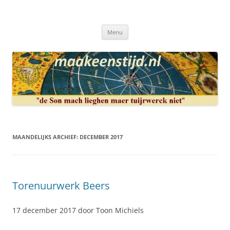
Ga
naar
Maakeenstijd.nl
de
Deze site heeft als doel: de interesse in het mooie vak van, klokken of
inhoud
uurwerkmaker, te bewerkstellen.
Menu
MAANDELIJKS ARCHIEF:
DECEMBER 2017
Torenuurwerk Beers
17 december 2017 door Toon Michiels