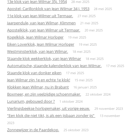
13e klok van Jean Wilmar 35j. 1954
28 mei 2025
Apostel- Carillonklok van Jean Wilmar 34 J. 1953
28 mei 2025
11e klok van Jean Wilmer uit Termaar.
27 mei 2025
Jaarpendule, van Jean Wilmar, Klimmen
21 mei 2025
Apostelklok, van Jean Wilmar uit Termaar.
20 mei 2025
Kogelklok, Jean Wilmar Horloger
19 mei 2025
Eiken Loverklok, Jean Wilmar Horloger
19 mei 2025
Westminsterklok, van Jean Wilmar.
18 mei 2025
Staande klok wekkerklok, van Jean Wilmar
18 mei 2025
Automatische, staande kalenderklok van Jean Wilmar.
17 mei 2025
Staande klok van donker eiken
17 mei 2025
Jean Wilmar zijn 1e en echte 1e klok!
15 mei 2025
Klokken Jean Wilmar, nu in Brabant
16 januari 2025
Boxmeer, en zijn veelzijdige schoenmaker.
22 oktober 2024
Lunarium, gebouwd door ?
1 oktober 2024
Vierlingsbeekse horlogemaker, uit vorige eeuw.
29 november 2023
“Een klok die niet tikt, is als een ijsbaan zonder ijs”
13 november
2023
Zonnewijzer in de Paardekop.
25 oktober 2023