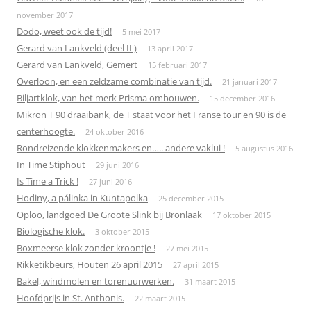
november 2017
Dodo, weet ook de tijd!
5 mei 2017
Gerard van Lankveld (deel II )
13 april 2017
Gerard van Lankveld, Gemert
15 februari 2017
Overloon, en een zeldzame combinatie van tijd.
21 januari 2017
Biljartklok, van het merk Prisma ombouwen.
15 december 2016
Mikron T 90 draaibank, de T staat voor het Franse tour en 90 is de
centerhoogte.
24 oktober 2016
Rondreizende klokkenmakers en….. andere vaklui !
5 augustus 2016
In Time Stiphout
29 juni 2016
Is Time a Trick !
27 juni 2016
Hodiny, a pálinka in Kuntapolka
25 december 2015
Oploo, landgoed De Groote Slink bij Bronlaak
17 oktober 2015
Biologische klok.
3 oktober 2015
Boxmeerse klok zonder kroontje !
27 mei 2015
Rikketikbeurs, Houten 26 april 2015
27 april 2015
Bakel, windmolen en torenuurwerken.
31 maart 2015
Hoofdprijs in St. Anthonis.
22 maart 2015