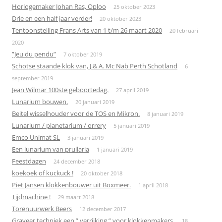
Horlogemaker Johan Ras, Oploo
25 oktober 2023
Drie en een half jaar verder!
20 oktober 2023
Tentoonstelling Frans Arts van 1 t/m 26 maart 2020
20 februari
2020
”Jeu du pendu”
7 oktober 2019
Schotse staande klok van, J.& A. Mc Nab Perth Schotland
6
september 2019
Jean Wilmar 100ste geboortedag.
27 april 2019
Lunarium bouwen.
20 januari 2019
Beitel wisselhouder voor de TOS en Mikron.
8 januari 2019
Lunarium / planetarium / orrery
5 januari 2019
Emco Unimat SL
3 januari 2019
Een lunarium van prullaria
1 januari 2019
Feestdagen
24 december 2018
koekoek of kuckuck !
20 oktober 2018
Piet Jansen klokkenbouwer uit Boxmeer.
1 april 2018
Tijdmachine !
29 maart 2018
Torenuurwerk Beers
12 december 2017
Graveer techniek een ” verrijking ” voor klokkenmakers.
18