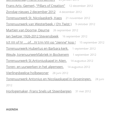
Frans Arts- Gemert, “Pillars of Creation”
12 december 2012
Zondag nieuws 2 december 2012
4 december 2012
Torenuurwerk St. Nicolaaskerk, Haps
21 november 2012
Torenuurwerk van Westerbeek. ( D’n Twist )
9 oktober 2012
Martien van Doorne, Deurne
26 september 2012
Jan Switzer 1926-2012 Stevensbeek
16 september 2012
Is’t IIII of IV …..of….IV t/m VIII op ”zienne” kop !
15 september 2012
Torenuurwerk Hubertus en Barbara kerk.
1 september 2012
Weule, torenuurwerkfabriek in Bockenem
1 september 2012
Torenuurwerk St.Antoniuskapel in Aijen.
14 augustus 2012
Toren- en uurwerken in het algemeen.
14 augustus 2012
Vierlingsbeekse holbewoner
28 juni 2012
Torenuurwerk Antonius en Nicolaaskapel in Groeningen.
28 juni
2012
Horlogemaker, Frans Snels uit Steenbergen
31 mei 2012
AGENDA