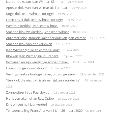
Jaarpendule, van Jean Wilmar, Klimmen
21 mei 2025
Apostelklok, van Jean Wilmar uit Termaar.
20 mei 2025
Kogelklok, Jean Wilmar Horloger
19 mei 2025
Eiken Loverklok, Jean Wilmar Horloger
19 mei 2025
Westminsterklok, van Jean Wilmar.
18 mei 2025
Staande klok wekkerklok, van Jean Wilmar
18 mei 2025
Automatische, staande kalenderklok van Jean Wilmar.
17 mei 2025
Staande klok van donker eiken
17 mei 2025
Jean Wilmar zijn 1e en echte 1e klok!
15 mei 2025
Klokken Jean Wilmar, nu in Brabant
16 januari 2025
Boxmeer, en zijn veelzijdige schoenmaker.
22 oktober 2024
Lunarium, gebouwd door ?
1 oktober 2024
Vierlingsbeekse horlogemaker, uit vorige eeuw.
29 november 2023
“Een klok die niet tikt, is als een ijsbaan zonder ijs”
13 november
2023
Zonnewijzer in de Paardekop.
25 oktober 2023
Horlogemaker Johan Ras, Oploo
25 oktober 2023
Drie en een half jaar verder!
20 oktober 2023
Tentoonstelling Frans Arts van 1 t/m 26 maart 2020
20 februari