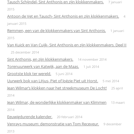
Tausch Schijndel- Sint Anthonis en zijn klokkenmakers.
7 januari
2015
Antoon de Vet en Tausch- Sint Anthonis en zijn klokkenmakers.
4
januari 2015
Remmen, een van de klokkenmakers van Sint Anthonis.
1 januari
2015
Van Kuick en Van Cuijk- Sint Anthonis en zijn klokkenmakers. Deel II
25 december 2014
Sint Anthonis, en zijn klokkenmakers.
14 november 2014
Torenuurwerk van Katwijk, aan de Maas.
1 juli 2014
Grootste klok ter wereld.
5 juni 2014
Uurwerk bok van Litjus- Piet of loëzie Piet uit Horst.
5 mei 2014
Jean Wilmar’s klokken naar het streekmuseum De Locht!
25 april
2014
Jean Wilmar, de wonderlijke klokkenmaker van Klimmen
13 maart
2014
Eeuwigdurende kalender.
20 februari 2014
Venrays museum: demonstratie van Tom Receveur.
9 december
2013