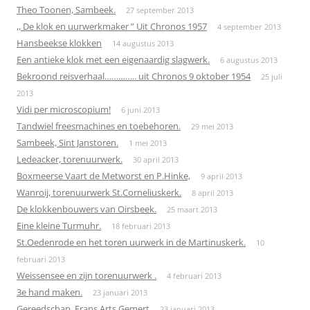
Theo Toonen, Sambeek.
27 september 2013
,, De klok en uurwerkmaker ” Uit Chronos 1957
4 september 2013
Hansbeekse klokken
14 augustus 2013
Een antieke klok met een eigenaardig slagwerk.
6 augustus 2013
Bekroond reisverhaal………….. uit Chronos 9 oktober 1954
25 juli
2013
Vidi per microscopium!
6 juni 2013
Tandwiel freesmachines en toebehoren.
29 mei 2013
Sambeek, Sint Janstoren.
1 mei 2013
Ledeacker, torenuurwerk.
30 april 2013
Boxmeerse Vaart de Metworst en P.Hinke,
9 april 2013
Wanroij, torenuurwerk St.Corneliuskerk.
8 april 2013
De klokkenbouwers van Oirsbeek.
25 maart 2013
Eine kleine Turmuhr.
18 februari 2013
St.Oedenrode en het toren uurwerk in de Martinuskerk.
10
februari 2013
Weissensee en zijn torenuurwerk .
4 februari 2013
3e hand maken.
23 januari 2013
Gereedschap, Frans Arts Gemert
23 januari 2013