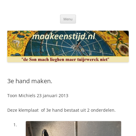
Ga
naar
Maakeenstijd.nl
de
Deze site heeft als doel: de interesse in het mooie vak van, klokken of
inhoud
uurwerkmaker, te bewerkstellen.
Menu
3e hand maken.
Toon Michiels 23 januari 2013
Deze klemplaat of 3e hand bestaat uit 2 onderdelen.