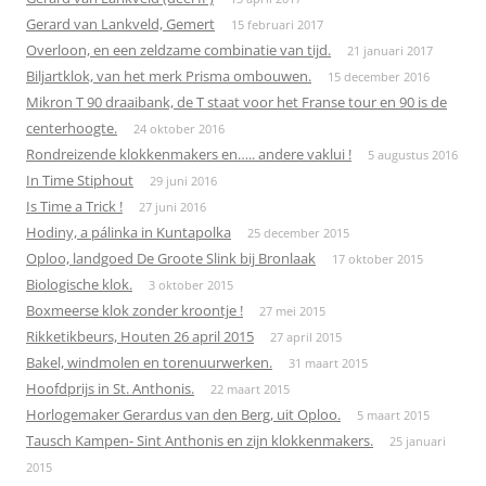
Gerard van Lankveld, Gemert
15 februari 2017
Overloon, en een zeldzame combinatie van tijd.
21 januari 2017
Biljartklok, van het merk Prisma ombouwen.
15 december 2016
Mikron T 90 draaibank, de T staat voor het Franse tour en 90 is de
centerhoogte.
24 oktober 2016
Rondreizende klokkenmakers en….. andere vaklui !
5 augustus 2016
In Time Stiphout
29 juni 2016
Is Time a Trick !
27 juni 2016
Hodiny, a pálinka in Kuntapolka
25 december 2015
Oploo, landgoed De Groote Slink bij Bronlaak
17 oktober 2015
Biologische klok.
3 oktober 2015
Boxmeerse klok zonder kroontje !
27 mei 2015
Rikketikbeurs, Houten 26 april 2015
27 april 2015
Bakel, windmolen en torenuurwerken.
31 maart 2015
Hoofdprijs in St. Anthonis.
22 maart 2015
Horlogemaker Gerardus van den Berg, uit Oploo.
5 maart 2015
Tausch Kampen- Sint Anthonis en zijn klokkenmakers.
25 januari
2015