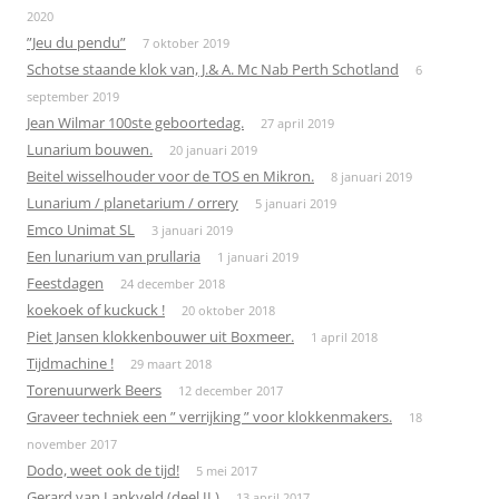
2020
”Jeu du pendu”
7 oktober 2019
Schotse staande klok van, J.& A. Mc Nab Perth Schotland
6
september 2019
Jean Wilmar 100ste geboortedag.
27 april 2019
Lunarium bouwen.
20 januari 2019
Beitel wisselhouder voor de TOS en Mikron.
8 januari 2019
Lunarium / planetarium / orrery
5 januari 2019
Emco Unimat SL
3 januari 2019
Een lunarium van prullaria
1 januari 2019
Feestdagen
24 december 2018
koekoek of kuckuck !
20 oktober 2018
Piet Jansen klokkenbouwer uit Boxmeer.
1 april 2018
Tijdmachine !
29 maart 2018
Torenuurwerk Beers
12 december 2017
Graveer techniek een ” verrijking ” voor klokkenmakers.
18
november 2017
Dodo, weet ook de tijd!
5 mei 2017
Gerard van Lankveld (deel II )
13 april 2017