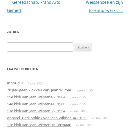
Berichtnavigatie
←
Gereedschap, Frans Arts
Weissensee en zijn
Gemert
torenuurwerk .
→
ZOEKEN
Zoeken
naar:
LAATSTE BERICHTEN
Inhoud II
7 juni 2025
20 jaar geen klokken van, Jean Wilmar.
7 juni 2025
15e klok van Jean Wilmar 45j. 1964
3 juni 2025
14e klok van Jean Wilmar 41J. 1960
2 juni 2025
13e klok van Jean Wilmar 35j. 1954
28 mei 2025
Apostel- Carillonklok van Jean Wilmar 34 J. 1953
28 mei 2025
11e klok van Jean Wilmer uit Termaar.
27 mei 2025