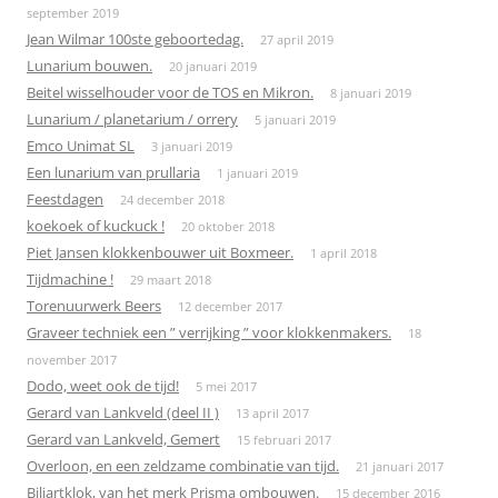
september 2019
Jean Wilmar 100ste geboortedag.
27 april 2019
Lunarium bouwen.
20 januari 2019
Beitel wisselhouder voor de TOS en Mikron.
8 januari 2019
Lunarium / planetarium / orrery
5 januari 2019
Emco Unimat SL
3 januari 2019
Een lunarium van prullaria
1 januari 2019
Feestdagen
24 december 2018
koekoek of kuckuck !
20 oktober 2018
Piet Jansen klokkenbouwer uit Boxmeer.
1 april 2018
Tijdmachine !
29 maart 2018
Torenuurwerk Beers
12 december 2017
Graveer techniek een ” verrijking ” voor klokkenmakers.
18
november 2017
Dodo, weet ook de tijd!
5 mei 2017
Gerard van Lankveld (deel II )
13 april 2017
Gerard van Lankveld, Gemert
15 februari 2017
Overloon, en een zeldzame combinatie van tijd.
21 januari 2017
Biljartklok, van het merk Prisma ombouwen.
15 december 2016