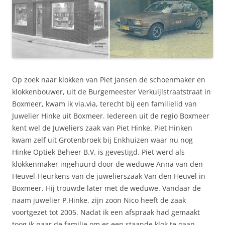
Op zoek naar klokken van Piet Jansen de schoenmaker en
klokkenbouwer, uit de Burgemeester Verkuijlstraatstraat in
Boxmeer, kwam ik via,via, terecht bij een familielid van
Juwelier Hinke uit Boxmeer. Iedereen uit de regio Boxmeer
kent wel de Juweliers zaak van Piet Hinke. Piet Hinken
kwam zelf uit Grotenbroek bij Enkhuizen waar nu nog
Hinke Optiek Beheer B.V. is gevestigd. Piet werd als
klokkenmaker ingehuurd door de weduwe Anna van den
Heuvel-Heurkens van de juwelierszaak Van den Heuvel in
Boxmeer. Hij trouwde later met de weduwe. Vandaar de
naam juwelier P.Hinke, zijn zoon Nico heeft de zaak
voortgezet tot 2005. Nadat ik een afspraak had gemaakt
toog ik naar de familie om er een staande klok te gaan