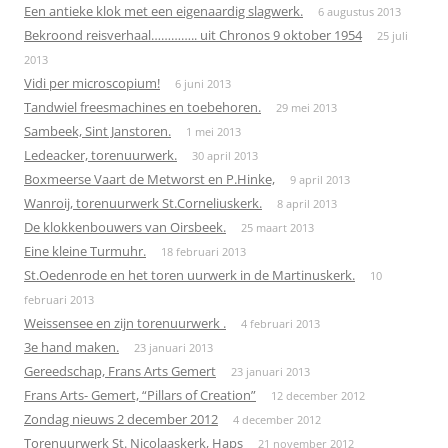
Een antieke klok met een eigenaardig slagwerk.
6 augustus 2013
Bekroond reisverhaal………….. uit Chronos 9 oktober 1954
25 juli
2013
Vidi per microscopium!
6 juni 2013
Tandwiel freesmachines en toebehoren.
29 mei 2013
Sambeek, Sint Janstoren.
1 mei 2013
Ledeacker, torenuurwerk.
30 april 2013
Boxmeerse Vaart de Metworst en P.Hinke,
9 april 2013
Wanroij, torenuurwerk St.Corneliuskerk.
8 april 2013
De klokkenbouwers van Oirsbeek.
25 maart 2013
Eine kleine Turmuhr.
18 februari 2013
St.Oedenrode en het toren uurwerk in de Martinuskerk.
10
februari 2013
Weissensee en zijn torenuurwerk .
4 februari 2013
3e hand maken.
23 januari 2013
Gereedschap, Frans Arts Gemert
23 januari 2013
Frans Arts- Gemert, “Pillars of Creation”
12 december 2012
Zondag nieuws 2 december 2012
4 december 2012
Torenuurwerk St. Nicolaaskerk, Haps
21 november 2012