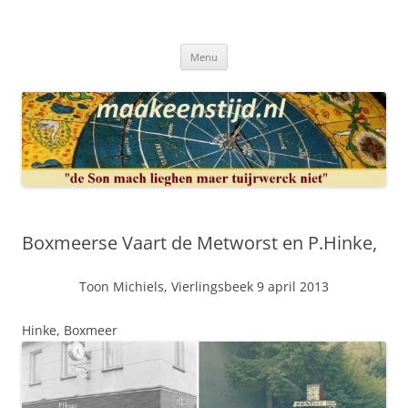
Ga
naar
Maakeenstijd.nl
de
Deze site heeft als doel: de interesse in het mooie vak van, klokken of
inhoud
uurwerkmaker, te bewerkstellen.
Menu
Boxmeerse Vaart de Metworst en P.Hinke,
Toon Michiels, Vierlingsbeek 9 april 2013
Hinke, Boxmeer