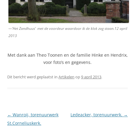
—‘Het Zandhuus’ met de voordeur waardoor ik de klok zag staan.12 april
2013
Met dank aan Theo Toonen en de familie Hinke en Hendrix,
voor foto’s en gegevens.
Dit bericht werd geplaatst in
Artikelen
op
9 april 2013
.
Berichtnavigatie
←
Wanroij, torenuurwerk
Ledeacker, torenuurwerk.
→
St.Corneliuskerk.