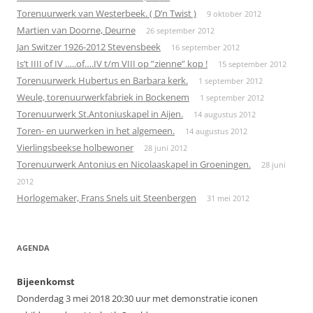
Torenuurwerk van Westerbeek. ( D’n Twist )
9 oktober 2012
Martien van Doorne, Deurne
26 september 2012
Jan Switzer 1926-2012 Stevensbeek
16 september 2012
Is’t IIII of IV …..of….IV t/m VIII op ”zienne” kop !
15 september 2012
Torenuurwerk Hubertus en Barbara kerk.
1 september 2012
Weule, torenuurwerkfabriek in Bockenem
1 september 2012
Torenuurwerk St.Antoniuskapel in Aijen.
14 augustus 2012
Toren- en uurwerken in het algemeen.
14 augustus 2012
Vierlingsbeekse holbewoner
28 juni 2012
Torenuurwerk Antonius en Nicolaaskapel in Groeningen.
28 juni
2012
Horlogemaker, Frans Snels uit Steenbergen
31 mei 2012
AGENDA
Bijeenkomst
Donderdag 3 mei 2018 20:30 uur met demonstratie iconen