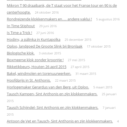
Mikron T 90 draaibank, de T staat voor het Franse tour en 90 is de
centerhoogte.
24 oktober 2016
Rondreizende klokkenmakers en….. andere vaklui !
5 augustus 2016
In Time Stiphout
29 juni 2016
Is Time a Trick !
27 juni 2016
Hodiny, a pálinka in Kuntapolka
25 december 2015
Oploo, landgoed De Groote Slink bij Bronlaak
17 oktober 2015
Biologische klok.
3 oktober 2015
Boxmeerse klok zonder kroontje !
27 mei 2015
Rikketikbeurs, Houten 26 april 2015
27 april 2015
Bakel, windmolen en torenuurwerken.
31 maart 2015
Hoofdprijs in St. Anthonis.
22 maart 2015
Horlogemaker Gerardus van den Berg, uit Oploo.
5 maart 2015
Tausch Kampen- Sint Anthonis en zijn klokkenmakers.
25 januari
2015
Tausch Schijndel- Sint Anthonis en zijn klokkenmakers.
7 januari
2015
Antoon de Vet en Tausch- Sint Anthonis en zijn klokkenmakers.
4