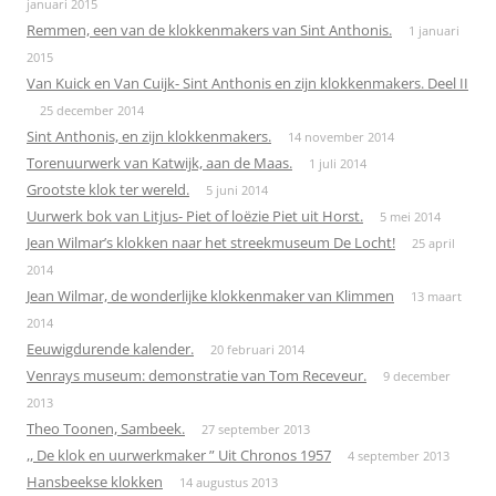
januari 2015
Remmen, een van de klokkenmakers van Sint Anthonis.
1 januari
2015
Van Kuick en Van Cuijk- Sint Anthonis en zijn klokkenmakers. Deel II
25 december 2014
Sint Anthonis, en zijn klokkenmakers.
14 november 2014
Torenuurwerk van Katwijk, aan de Maas.
1 juli 2014
Grootste klok ter wereld.
5 juni 2014
Uurwerk bok van Litjus- Piet of loëzie Piet uit Horst.
5 mei 2014
Jean Wilmar’s klokken naar het streekmuseum De Locht!
25 april
2014
Jean Wilmar, de wonderlijke klokkenmaker van Klimmen
13 maart
2014
Eeuwigdurende kalender.
20 februari 2014
Venrays museum: demonstratie van Tom Receveur.
9 december
2013
Theo Toonen, Sambeek.
27 september 2013
,, De klok en uurwerkmaker ” Uit Chronos 1957
4 september 2013
Hansbeekse klokken
14 augustus 2013