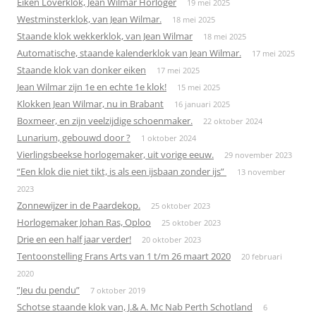
Eiken Loverklok, Jean Wilmar Horloger
19 mei 2025
Westminsterklok, van Jean Wilmar.
18 mei 2025
Staande klok wekkerklok, van Jean Wilmar
18 mei 2025
Automatische, staande kalenderklok van Jean Wilmar.
17 mei 2025
Staande klok van donker eiken
17 mei 2025
Jean Wilmar zijn 1e en echte 1e klok!
15 mei 2025
Klokken Jean Wilmar, nu in Brabant
16 januari 2025
Boxmeer, en zijn veelzijdige schoenmaker.
22 oktober 2024
Lunarium, gebouwd door ?
1 oktober 2024
Vierlingsbeekse horlogemaker, uit vorige eeuw.
29 november 2023
“Een klok die niet tikt, is als een ijsbaan zonder ijs”
13 november
2023
Zonnewijzer in de Paardekop.
25 oktober 2023
Horlogemaker Johan Ras, Oploo
25 oktober 2023
Drie en een half jaar verder!
20 oktober 2023
Tentoonstelling Frans Arts van 1 t/m 26 maart 2020
20 februari
2020
”Jeu du pendu”
7 oktober 2019
Schotse staande klok van, J.& A. Mc Nab Perth Schotland
6