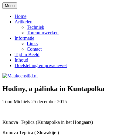
Ga
Menu
naar
Deze site heeft als doel: de interesse in h
Maakeenstijd.nl
de
Home
inhoud
Artikelen
Techniek
Torenuurwerken
Informatie
Links
Contact
Tijd in Beeld
Inhoud
Doelstelling en privaciewet
Hodiny, a pálinka in Kuntapolka
Toon Michiels 25 december 2015
Kunova- Teplica (Kuntapolka in het Hongaars)
Kunova Teplica ( Slowakije )