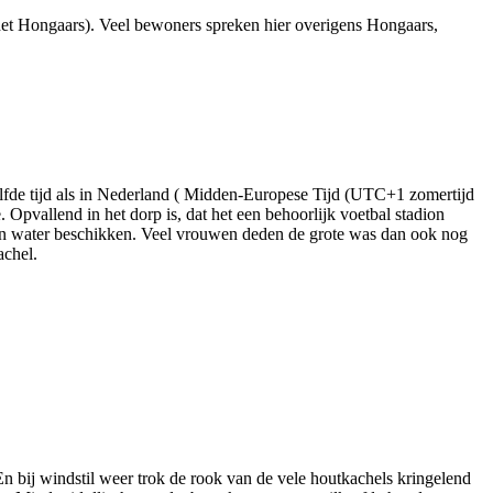
het Hongaars). Veel bewoners spreken hier overigens Hongaars,
elfde tijd als in Nederland ( Midden-Europese Tijd (UTC+1 zomertijd
Opvallend in het dorp is, dat het een behoorlijk voetbal stadion
m en water beschikken. Veel vrouwen deden de grote was dan ook nog
achel.
En bij windstil weer trok de rook van de vele houtkachels kringelend