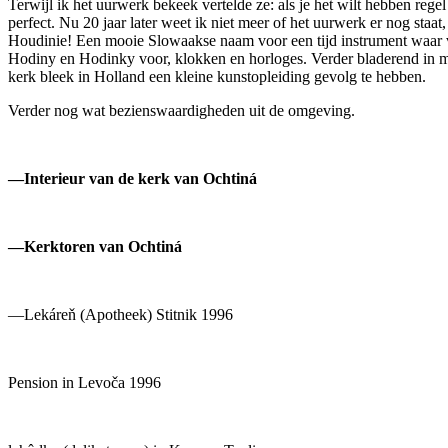
Terwijl ik het uurwerk bekeek vertelde ze: als je het wilt hebben rege
perfect. Nu 20 jaar later weet ik niet meer of het uurwerk er nog staat
Houdinie! Een mooie Slowaakse naam voor een tijd instrument waar
Hodiny en Hodinky voor, klokken en horloges. Verder bladerend in mij
kerk bleek in Holland een kleine kunstopleiding gevolg te hebben.
Verder nog wat bezienswaardigheden uit de omgeving.
—Interieur van de kerk van Ochtiná
—Kerktoren van Ochtiná
—Lekáreň (Apotheek) Stitnik 1996
Pension in Levoča 1996