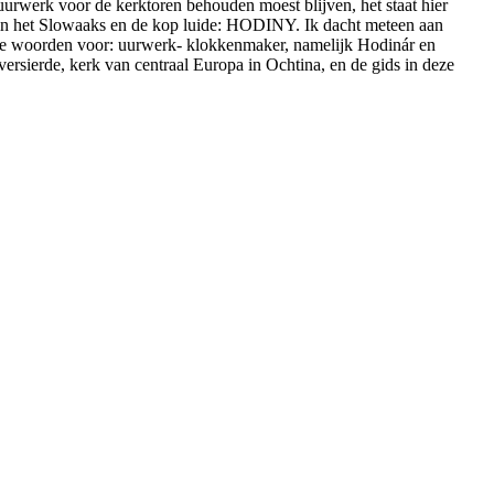
t uurwerk voor de kerktoren behouden moest blijven, het staat hier
in het Slowaaks en de kop luide: HODINY. Ik dacht meteen aan
ie woorden voor: uurwerk- klokkenmaker, namelijk Hodinár en
ersierde, kerk van centraal Europa in Ochtina, en de gids in deze