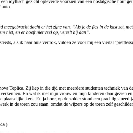
 een idyllisch gezicht opleverde voorzien van een nostalgische hout g
 auto.
had meegebracht dacht er het zijne van. “Als je de fles in de kast zet, 
m niet, en er hoeft niet veel op, vertelt hij dan”.
teeds, als ik naar huis vertrok, vulden ze voor mij een viertal ’pretfle
va Teplica. Zij liep in die tijd met meerdere studenten techniek van de
ek verkennen. En wat ik met mijn vrouw en mijn kinderen daar gezien e
plaatselijke kerk. En ja hoor, op de zolder stond een prachtig smeedij
werk in de toren zou staan, omdat de wijzers op de toren zelf geschilde
ca )