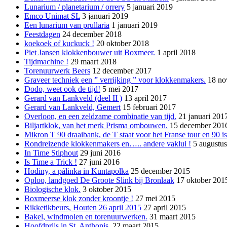
Lunarium / planetarium / orrery
5 januari 2019
Emco Unimat SL
3 januari 2019
Een lunarium van prullaria
1 januari 2019
Feestdagen
24 december 2018
koekoek of kuckuck !
20 oktober 2018
Piet Jansen klokkenbouwer uit Boxmeer.
1 april 2018
Tijdmachine !
29 maart 2018
Torenuurwerk Beers
12 december 2017
Graveer techniek een ” verrijking ” voor klokkenmakers.
18 no
Dodo, weet ook de tijd!
5 mei 2017
Gerard van Lankveld (deel II )
13 april 2017
Gerard van Lankveld, Gemert
15 februari 2017
Overloon, en een zeldzame combinatie van tijd.
21 januari 201
Biljartklok, van het merk Prisma ombouwen.
15 december 201
Mikron T 90 draaibank, de T staat voor het Franse tour en 90 i
Rondreizende klokkenmakers en….. andere vaklui !
5 augustu
In Time Stiphout
29 juni 2016
Is Time a Trick !
27 juni 2016
Hodiny, a pálinka in Kuntapolka
25 december 2015
Oploo, landgoed De Groote Slink bij Bronlaak
17 oktober 201
Biologische klok.
3 oktober 2015
Boxmeerse klok zonder kroontje !
27 mei 2015
Rikketikbeurs, Houten 26 april 2015
27 april 2015
Bakel, windmolen en torenuurwerken.
31 maart 2015
Hoofdprijs in St. Anthonis.
22 maart 2015