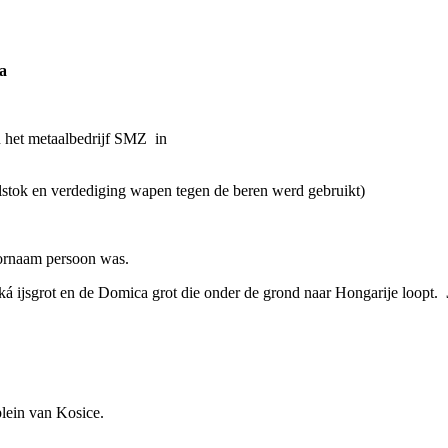
a
 het metaalbedrijf SMZ in
elstok en verdediging wapen tegen de beren werd gebruikt)
oornaam persoon was.
á ijsgrot en de Domica grot die onder de grond naar Hongarije loopt.
lein van Kosice.