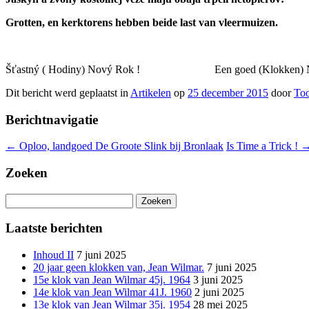
Grotten, en kerktorens hebben beide last van vleermuizen.
Šťastný ( Hodiny) Nový Rok ! Een goed (Klokken) Ni
Dit bericht werd geplaatst in
Artikelen
op
25 december 2015
door
To
Berichtnavigatie
←
Oploo, landgoed De Groote Slink bij Bronlaak
Is Time a Trick !
Zoeken
Zoeken
naar:
Laatste berichten
Inhoud II
7 juni 2025
20 jaar geen klokken van, Jean Wilmar.
7 juni 2025
15e klok van Jean Wilmar 45j. 1964
3 juni 2025
14e klok van Jean Wilmar 41J. 1960
2 juni 2025
13e klok van Jean Wilmar 35j. 1954
28 mei 2025