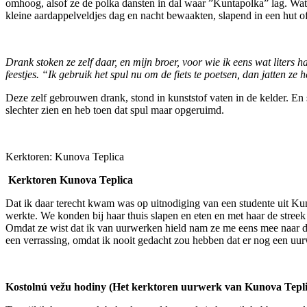
omhoog, alsof ze de polka dansten in dal waar ”Kuntapolka” lag. Wat
kleine aardappelveldjes dag en nacht bewaakten, slapend in een hut of
Drank stoken ze zelf daar, en mijn broer, voor wie ik eens wat liters 
feestjes. “Ik gebruik het spul nu om de fiets te poetsen, dan jatten ze he
Deze zelf gebrouwen drank, stond in kunststof vaten in de kelder. En s
slechter zien en heb toen dat spul maar opgeruimd.
Kerktoren: Kunova Teplica
Kerktoren Kunova Teplica
Dat ik daar terecht kwam was op uitnodiging van een studente uit Kuno
werkte. We konden bij haar thuis slapen en eten en met haar de stre
Omdat ze wist dat ik van uurwerken hield nam ze me eens mee naar de 
een verrassing, omdat ik nooit gedacht zou hebben dat er nog een uur
Kostolnú vežu hodiny (Het kerktoren uurwerk van Kunova Tepli