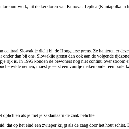
n torenuurwerk, uit de kerktoren van Kunova- Teplica (Kuntapolka in 
an centraal Slowakije dicht bij de Hongaarse grens. Ze hanteren er dez
onder dan bij ons. Slowakije grenst dan ook aan de volgende tijdzone. 
rpje rijk is. In 1995 konden de bewoners nog niet continu over stroo
douche wilde nemen, moest je eerst een vuurtje maken onder een boilerk
 oplichten als je met je zaklantaarn de zaak belichte.
, dat op het eind een zwieper krijgt als de zaag door het hout schiet. 