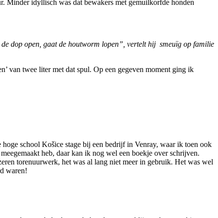
eur. Minder idyllisch was dat bewakers met gemuilkorfde honden
met de dop open, gaat de houtworm lopen”, vertelt hij smeuïg op familie
ssen’ van twee liter met dat spul. Op een gegeven moment ging ik
 hoge school Košice stage bij een bedrijf in Venray, waar ik toen ook
n meegemaakt heb, daar kan ik nog wel een boekje over schrijven.
zeren torenuurwerk, het was al lang niet meer in gebruik. Het was wel
rd waren!