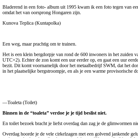
Bladerend in een foto- album uit 1995 kwam ik een foto tegen van ee
omdat het van oorsprong Hongaren zijn.
Kunova Teplica (Kuntapolka)
Een weg, maar prachtig om te trainen.
Het is een klein bergdorpje van rond de 600 inwoners in het zuiden v
UTC+2). Echter de zon komt een uur eerder op, en gaat een uur eerder 
bezit. Dit komt voornamelijk door het metaalbedrijf SWM, dat het do
in het plaatselijke bergstroompje, en als je een warme provisorische 
—Toaleta (Toilet)
Binnen in de “toaleta” verdoe je je tijd beslist niet.
En toilet bezoek bracht je liefst overdag dan zag je de glimwormen niet
Overdag hoorde je de vele cirkelzagen met een golvend jankende geluid