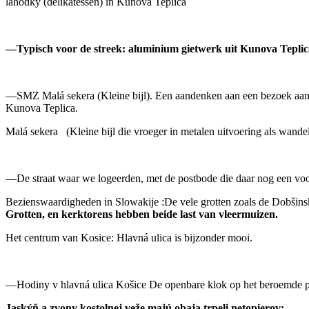
lahôdky (delikatessen) in Kunova Teplica
—Typisch voor de streek: aluminium gietwerk uit Kunova Teplic
—SMZ Malá sekera (Kleine bijl). Een aandenken aan een bezoek aan
Kunova Teplica.
Malá sekera (Kleine bijl die vroeger in metalen uitvoering als wand
—De straat waar we logeerden, met de postbode die daar nog een v
Bezienswaardigheden in Slowakije :De vele grotten zoals de Dobšinsk
Grotten, en kerktorens hebben beide last van vleermuizen.
Het centrum van Kosice: Hlavná ulica is bijzonder mooi.
—Hodiny v hlavná ulica Košice De openbare klok op het beroemde p
Jaskýň a zvony kostolnej veže majú obaja trpeli netopierov: