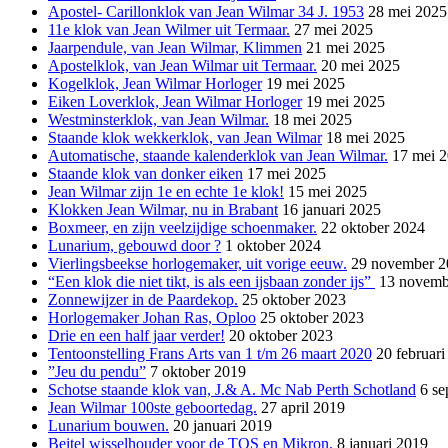
Apostel- Carillonklok van Jean Wilmar 34 J. 1953
28 mei 2025
11e klok van Jean Wilmer uit Termaar.
27 mei 2025
Jaarpendule, van Jean Wilmar, Klimmen
21 mei 2025
Apostelklok, van Jean Wilmar uit Termaar.
20 mei 2025
Kogelklok, Jean Wilmar Horloger
19 mei 2025
Eiken Loverklok, Jean Wilmar Horloger
19 mei 2025
Westminsterklok, van Jean Wilmar.
18 mei 2025
Staande klok wekkerklok, van Jean Wilmar
18 mei 2025
Automatische, staande kalenderklok van Jean Wilmar.
17 mei 
Staande klok van donker eiken
17 mei 2025
Jean Wilmar zijn 1e en echte 1e klok!
15 mei 2025
Klokken Jean Wilmar, nu in Brabant
16 januari 2025
Boxmeer, en zijn veelzijdige schoenmaker.
22 oktober 2024
Lunarium, gebouwd door ?
1 oktober 2024
Vierlingsbeekse horlogemaker, uit vorige eeuw.
29 november 2
“Een klok die niet tikt, is als een ijsbaan zonder ijs”
13 novemb
Zonnewijzer in de Paardekop.
25 oktober 2023
Horlogemaker Johan Ras, Oploo
25 oktober 2023
Drie en een half jaar verder!
20 oktober 2023
Tentoonstelling Frans Arts van 1 t/m 26 maart 2020
20 februar
”Jeu du pendu”
7 oktober 2019
Schotse staande klok van, J.& A. Mc Nab Perth Schotland
6 se
Jean Wilmar 100ste geboortedag.
27 april 2019
Lunarium bouwen.
20 januari 2019
Beitel wisselhouder voor de TOS en Mikron.
8 januari 2019