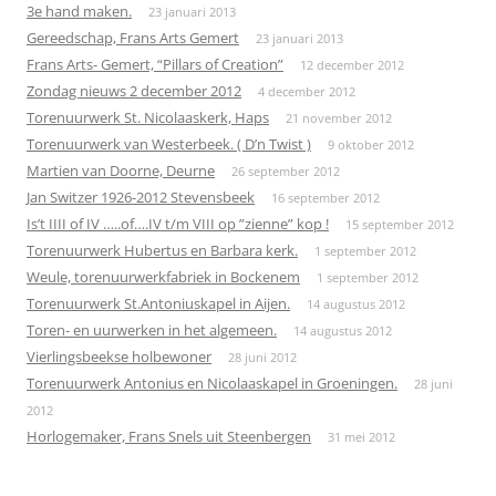
3e hand maken.
23 januari 2013
Gereedschap, Frans Arts Gemert
23 januari 2013
Frans Arts- Gemert, “Pillars of Creation”
12 december 2012
Zondag nieuws 2 december 2012
4 december 2012
Torenuurwerk St. Nicolaaskerk, Haps
21 november 2012
Torenuurwerk van Westerbeek. ( D’n Twist )
9 oktober 2012
Martien van Doorne, Deurne
26 september 2012
Jan Switzer 1926-2012 Stevensbeek
16 september 2012
Is’t IIII of IV …..of….IV t/m VIII op ”zienne” kop !
15 september 2012
Torenuurwerk Hubertus en Barbara kerk.
1 september 2012
Weule, torenuurwerkfabriek in Bockenem
1 september 2012
Torenuurwerk St.Antoniuskapel in Aijen.
14 augustus 2012
Toren- en uurwerken in het algemeen.
14 augustus 2012
Vierlingsbeekse holbewoner
28 juni 2012
Torenuurwerk Antonius en Nicolaaskapel in Groeningen.
28 juni
2012
Horlogemaker, Frans Snels uit Steenbergen
31 mei 2012