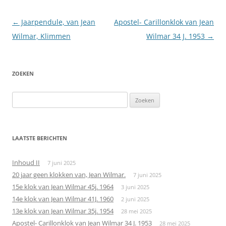
Berichtnavigatie
←
Jaarpendule, van Jean
Apostel- Carillonklok van Jean
Wilmar, Klimmen
Wilmar 34 J. 1953
→
ZOEKEN
Zoeken
naar:
LAATSTE BERICHTEN
Inhoud II
7 juni 2025
20 jaar geen klokken van, Jean Wilmar.
7 juni 2025
15e klok van Jean Wilmar 45j. 1964
3 juni 2025
14e klok van Jean Wilmar 41J. 1960
2 juni 2025
13e klok van Jean Wilmar 35j. 1954
28 mei 2025
Apostel- Carillonklok van Jean Wilmar 34 J. 1953
28 mei 2025