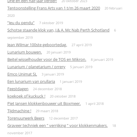
Drie en een half jaar verder!
20 oktober 2023
Tentoonstelling Frans Arts van 1 t/m 26 maart 2020
20 februari
2020
”Jeu du pendu”
7 oktober 2019
Schotse staande klok van, J.& A. Mc Nab Perth Schotland
6
september 2019
Jean Wilmar 100ste geboortedag.
27 april 2019
Lunarium bouwen.
20 januari 2019
Beitel wisselhouder voor de TOS en Mikron.
8 januari 2019
Lunarium / planetarium / orrery
5 januari 2019
Emco Unimat SL
3 januari 2019
Een lunarium van prullaria
1 januari 2019
Feestdagen
24 december 2018
koekoek of kuckuck !
20 oktober 2018
Piet Jansen klokkenbouwer uit Boxmeer.
1 april 2018
Tijdmachine !
29 maart 2018
Torenuurwerk Beers
12 december 2017
Graveer techniek een ” verrijking ” voor klokkenmakers.
18
november 2017