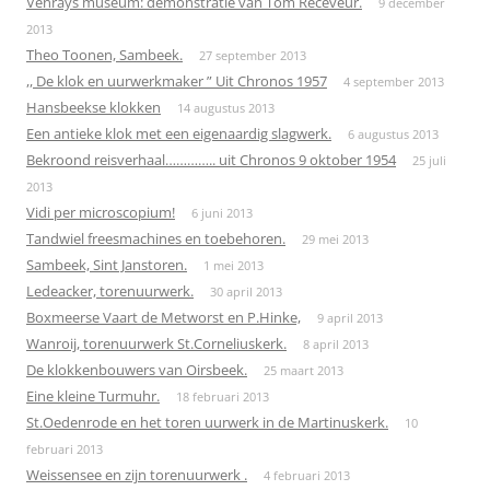
Venrays museum: demonstratie van Tom Receveur.
9 december
2013
Theo Toonen, Sambeek.
27 september 2013
,, De klok en uurwerkmaker ” Uit Chronos 1957
4 september 2013
Hansbeekse klokken
14 augustus 2013
Een antieke klok met een eigenaardig slagwerk.
6 augustus 2013
Bekroond reisverhaal………….. uit Chronos 9 oktober 1954
25 juli
2013
Vidi per microscopium!
6 juni 2013
Tandwiel freesmachines en toebehoren.
29 mei 2013
Sambeek, Sint Janstoren.
1 mei 2013
Ledeacker, torenuurwerk.
30 april 2013
Boxmeerse Vaart de Metworst en P.Hinke,
9 april 2013
Wanroij, torenuurwerk St.Corneliuskerk.
8 april 2013
De klokkenbouwers van Oirsbeek.
25 maart 2013
Eine kleine Turmuhr.
18 februari 2013
St.Oedenrode en het toren uurwerk in de Martinuskerk.
10
februari 2013
Weissensee en zijn torenuurwerk .
4 februari 2013