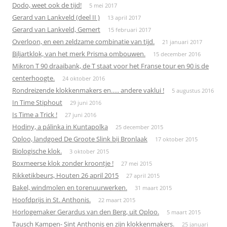
Dodo, weet ook de tijd!
5 mei 2017
Gerard van Lankveld (deel II )
13 april 2017
Gerard van Lankveld, Gemert
15 februari 2017
Overloon, en een zeldzame combinatie van tijd.
21 januari 2017
Biljartklok, van het merk Prisma ombouwen.
15 december 2016
Mikron T 90 draaibank, de T staat voor het Franse tour en 90 is de
centerhoogte.
24 oktober 2016
Rondreizende klokkenmakers en….. andere vaklui !
5 augustus 2016
In Time Stiphout
29 juni 2016
Is Time a Trick !
27 juni 2016
Hodiny, a pálinka in Kuntapolka
25 december 2015
Oploo, landgoed De Groote Slink bij Bronlaak
17 oktober 2015
Biologische klok.
3 oktober 2015
Boxmeerse klok zonder kroontje !
27 mei 2015
Rikketikbeurs, Houten 26 april 2015
27 april 2015
Bakel, windmolen en torenuurwerken.
31 maart 2015
Hoofdprijs in St. Anthonis.
22 maart 2015
Horlogemaker Gerardus van den Berg, uit Oploo.
5 maart 2015
Tausch Kampen- Sint Anthonis en zijn klokkenmakers.
25 januari