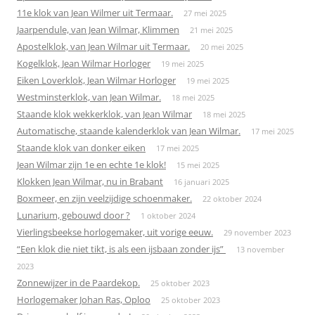
11e klok van Jean Wilmer uit Termaar.
27 mei 2025
Jaarpendule, van Jean Wilmar, Klimmen
21 mei 2025
Apostelklok, van Jean Wilmar uit Termaar.
20 mei 2025
Kogelklok, Jean Wilmar Horloger
19 mei 2025
Eiken Loverklok, Jean Wilmar Horloger
19 mei 2025
Westminsterklok, van Jean Wilmar.
18 mei 2025
Staande klok wekkerklok, van Jean Wilmar
18 mei 2025
Automatische, staande kalenderklok van Jean Wilmar.
17 mei 2025
Staande klok van donker eiken
17 mei 2025
Jean Wilmar zijn 1e en echte 1e klok!
15 mei 2025
Klokken Jean Wilmar, nu in Brabant
16 januari 2025
Boxmeer, en zijn veelzijdige schoenmaker.
22 oktober 2024
Lunarium, gebouwd door ?
1 oktober 2024
Vierlingsbeekse horlogemaker, uit vorige eeuw.
29 november 2023
“Een klok die niet tikt, is als een ijsbaan zonder ijs”
13 november
2023
Zonnewijzer in de Paardekop.
25 oktober 2023
Horlogemaker Johan Ras, Oploo
25 oktober 2023