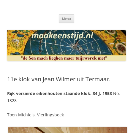
Ga
naar
Maakeenstijd.nl
de
Deze site heeft als doel: de interesse in het mooie vak van, klokken of
inhoud
uurwerkmaker, te bewerkstellen.
Menu
11e klok van Jean Wilmer uit Termaar.
Rijk versierde eikenhouten staande klok. 34 J. 1953
No.
1328
Toon Michiels, Vierlingsbeek