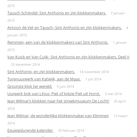
2015
Tausch Schijndel- Sint Anthonis en zijn klokkenmakers.
7 januari
2015
Antoon de Vet en Tausch- Sint Anthonis en zijn klokkenmakers.
4
januari 2015
Remmen, een van de klokkenmakers van Sint Anthonis.
1 januari
2015
Van Kuick en Van Cuijk- Sint Anthonis en zijn klokkenmakers. Deel II
25 december 2014
Sint Anthonis, en zijn klokkenmakers.
14 november 2014
Torenuurwerk van Katwijk, aan de Maas.
1 juli 2014
Grootste klok ter wereld.
5 juni 2014
Uurwerk bok van Litjus- Piet of loëzie Piet uit Horst.
5 mei 2014
Jean Wilmar’s klokken naar het streekmuseum De Locht!
25 april
2014
Jean Wilmar, de wonderlijke klokkenmaker van Klimmen
13 maart
2014
Eeuwigdurende kalender.
20 februari 2014