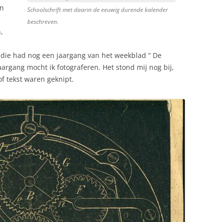
en
Schoolschrift met daarin de eeuwig durende kalender
beschreven.
,
die had nog een jaargang van het weekblad ” De
aargang mocht ik fotograferen. Het stond mij nog bij,
of tekst waren geknipt.