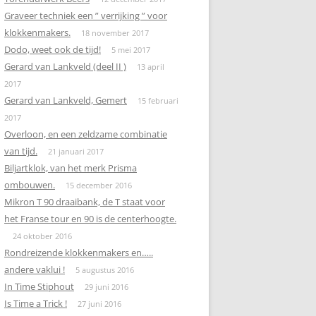
Graveer techniek een ” verrijking ” voor
klokkenmakers.
18 november 2017
Dodo, weet ook de tijd!
5 mei 2017
Gerard van Lankveld (deel II )
13 april
2017
Gerard van Lankveld, Gemert
15 februari
2017
Overloon, en een zeldzame combinatie
van tijd.
21 januari 2017
Biljartklok, van het merk Prisma
ombouwen.
15 december 2016
Mikron T 90 draaibank, de T staat voor
het Franse tour en 90 is de centerhoogte.
24 oktober 2016
Rondreizende klokkenmakers en…..
andere vaklui !
5 augustus 2016
In Time Stiphout
29 juni 2016
Is Time a Trick !
27 juni 2016