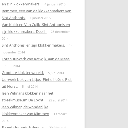
en zijn klokkenmakers.
4 januari 2015
Remmen, een van de klokkenmakers van
Sint Anthonis.
1 januari 2015
Van Kuick en Van Cuijk- Sint Anthonis en
zijn klokkenmakers. Deel II
25 december
2014
Sint Anthonis, en zijn klokkenmakers.
14
november 2014
Torenuurwerk van Katwijk, aan de Maas.
1 juli 2014
Grootste klok ter wereld.
5 juni 2014
Uurwerk bok van Litjus- Piet of loëzie Piet
uit Horst.
5 mei 2014
Jean Wilmar’s klokken naar het
streekmuseum De Locht!
25 april 2014
Jean Wilmar, de wonderlijke
klokkenmaker van Klimmen
13 maart
2014
Eeuwigdurende kalender.
20 februari