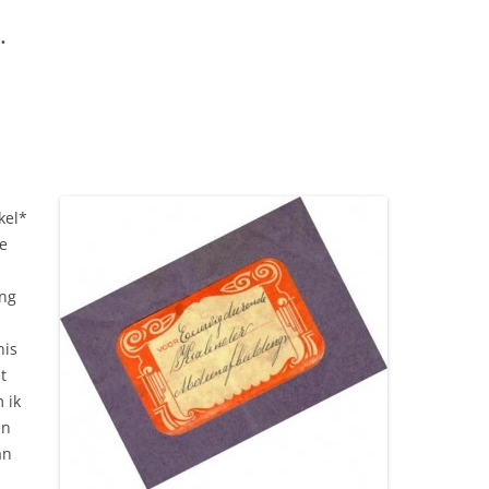
.
kel*
te
ing
nis
t
 ik
en
an