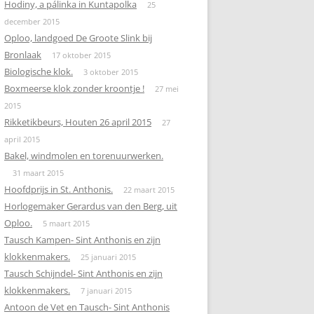
Hodiny, a pálinka in Kuntapolka
25
december 2015
Oploo, landgoed De Groote Slink bij
Bronlaak
17 oktober 2015
Biologische klok.
3 oktober 2015
Boxmeerse klok zonder kroontje !
27 mei
2015
Rikketikbeurs, Houten 26 april 2015
27
april 2015
Bakel, windmolen en torenuurwerken.
31 maart 2015
Hoofdprijs in St. Anthonis.
22 maart 2015
Horlogemaker Gerardus van den Berg, uit
Oploo.
5 maart 2015
Tausch Kampen- Sint Anthonis en zijn
klokkenmakers.
25 januari 2015
Tausch Schijndel- Sint Anthonis en zijn
klokkenmakers.
7 januari 2015
Antoon de Vet en Tausch- Sint Anthonis