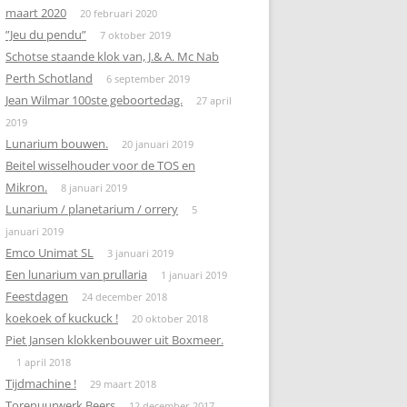
maart 2020
20 februari 2020
”Jeu du pendu”
7 oktober 2019
Schotse staande klok van, J.& A. Mc Nab
Perth Schotland
6 september 2019
Jean Wilmar 100ste geboortedag.
27 april
2019
Lunarium bouwen.
20 januari 2019
Beitel wisselhouder voor de TOS en
Mikron.
8 januari 2019
Lunarium / planetarium / orrery
5
januari 2019
Emco Unimat SL
3 januari 2019
Een lunarium van prullaria
1 januari 2019
Feestdagen
24 december 2018
koekoek of kuckuck !
20 oktober 2018
Piet Jansen klokkenbouwer uit Boxmeer.
1 april 2018
Tijdmachine !
29 maart 2018
Torenuurwerk Beers
12 december 2017