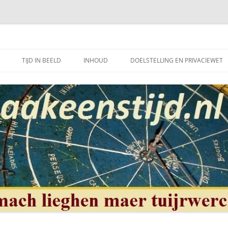
et mooie vak van, klokken of uurwerkmaker, te bewerkstellen.
TIJD IN BEELD
INHOUD
DOELSTELLING EN PRIVACIEWET