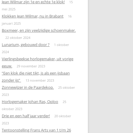
Jean Wilmar zijn 1e en echte 1e klok!
15
mei 2025
Klokken Jean Wilmar, nu in Brabant
16
januari 2025
Boxmeer, en zijn veelzijdige schoenmaker.
22 oktober 2024
Lunarium, gebouwd door ?
1 oktober
2024
Vierlingsbeekse horlogemaker, uit vorige
eeuw.
29 november 2023
“Een klok die niet tikt, is als een ijsbaan
zonder ijs”
13 november 2023
Zonnewijzer in de Paardekop.
25 oktober
2023
Horlogemaker Johan Ras, Oploo
25
oktober 2023
Drie en een half jaar verder!
20 oktober
2023
Tentoonstelling Frans Arts van 1 t/m 26