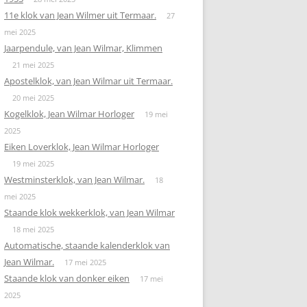
11e klok van Jean Wilmer uit Termaar.
27
mei 2025
Jaarpendule, van Jean Wilmar, Klimmen
21 mei 2025
Apostelklok, van Jean Wilmar uit Termaar.
20 mei 2025
Kogelklok, Jean Wilmar Horloger
19 mei
2025
Eiken Loverklok, Jean Wilmar Horloger
19 mei 2025
Westminsterklok, van Jean Wilmar.
18
mei 2025
Staande klok wekkerklok, van Jean Wilmar
18 mei 2025
Automatische, staande kalenderklok van
Jean Wilmar.
17 mei 2025
Staande klok van donker eiken
17 mei
2025