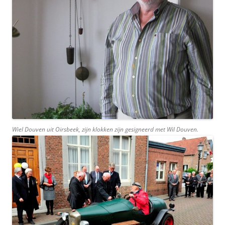
Wiel Douven uit Oirsbeek, zijn klokken zijn gesigneerd met Wil Douven.