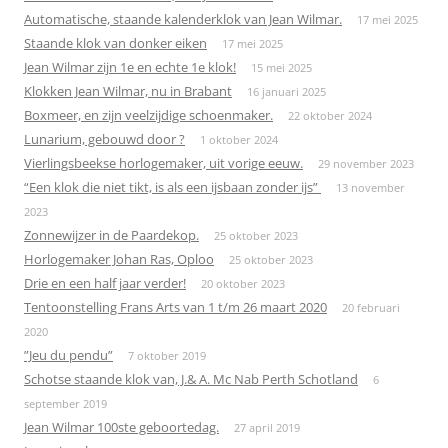
Automatische, staande kalenderklok van Jean Wilmar.
17 mei 2025
Staande klok van donker eiken
17 mei 2025
Jean Wilmar zijn 1e en echte 1e klok!
15 mei 2025
Klokken Jean Wilmar, nu in Brabant
16 januari 2025
Boxmeer, en zijn veelzijdige schoenmaker.
22 oktober 2024
Lunarium, gebouwd door ?
1 oktober 2024
Vierlingsbeekse horlogemaker, uit vorige eeuw.
29 november 2023
“Een klok die niet tikt, is als een ijsbaan zonder ijs”
13 november
2023
Zonnewijzer in de Paardekop.
25 oktober 2023
Horlogemaker Johan Ras, Oploo
25 oktober 2023
Drie en een half jaar verder!
20 oktober 2023
Tentoonstelling Frans Arts van 1 t/m 26 maart 2020
20 februari
2020
”Jeu du pendu”
7 oktober 2019
Schotse staande klok van, J.& A. Mc Nab Perth Schotland
6
september 2019
Jean Wilmar 100ste geboortedag.
27 april 2019