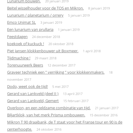
Lunarium bouwen.
20 januari 2019
Beitel wisselhouder voor de TOS en Mikron.
8 januari 2019
Lunarium / planetarium / orrery
5 januari 2019
Emco Unimat SL
3 januari 2019
Een lunarium van prullaria
1 januari 2019
Feestdagen
24 december 2018
koekoek of kuckuck !
20 oktober 2018
Piet Jansen klokkenbouwer uit Boxmeer.
1 april 2018
Tijdmachine !
29 maart 2018
Torenuurwerk Beers
12 december 2017
Graveer techniek een ” verrijking ” voor klokkenmakers.
18
november 2017
Dodo, weet ook de tijd!
5 mei 2017
Gerard van Lankveld (deel II )
13 april 2017
Gerard van Lankveld, Gemert
15 februari 2017
Overloon, en een zeldzame combinatie van tijd.
21 januari 2017
Biljartklok, van het merk Prisma ombouwen.
15 december 2016
Mikron T 90 draaibank, de T staat voor het Franse tour en 90 is de
centerhoogte.
24 oktober 2016