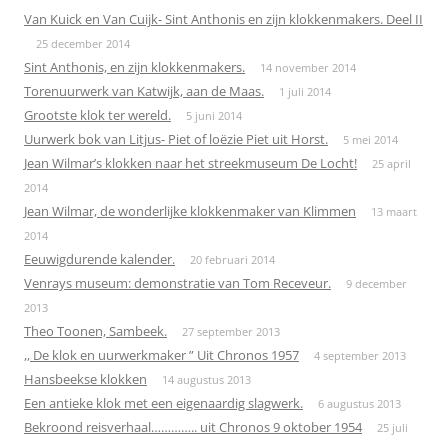
Van Kuick en Van Cuijk- Sint Anthonis en zijn klokkenmakers. Deel II
25 december 2014
Sint Anthonis, en zijn klokkenmakers.
14 november 2014
Torenuurwerk van Katwijk, aan de Maas.
1 juli 2014
Grootste klok ter wereld.
5 juni 2014
Uurwerk bok van Litjus- Piet of loëzie Piet uit Horst.
5 mei 2014
Jean Wilmar’s klokken naar het streekmuseum De Locht!
25 april
2014
Jean Wilmar, de wonderlijke klokkenmaker van Klimmen
13 maart
2014
Eeuwigdurende kalender.
20 februari 2014
Venrays museum: demonstratie van Tom Receveur.
9 december
2013
Theo Toonen, Sambeek.
27 september 2013
,, De klok en uurwerkmaker ” Uit Chronos 1957
4 september 2013
Hansbeekse klokken
14 augustus 2013
Een antieke klok met een eigenaardig slagwerk.
6 augustus 2013
Bekroond reisverhaal………….. uit Chronos 9 oktober 1954
25 juli