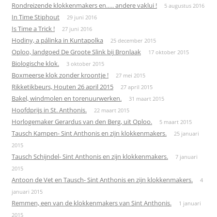
Rondreizende klokkenmakers en….. andere vaklui !
5 augustus 2016
In Time Stiphout
29 juni 2016
Is Time a Trick !
27 juni 2016
Hodiny, a pálinka in Kuntapolka
25 december 2015
Oploo, landgoed De Groote Slink bij Bronlaak
17 oktober 2015
Biologische klok.
3 oktober 2015
Boxmeerse klok zonder kroontje !
27 mei 2015
Rikketikbeurs, Houten 26 april 2015
27 april 2015
Bakel, windmolen en torenuurwerken.
31 maart 2015
Hoofdprijs in St. Anthonis.
22 maart 2015
Horlogemaker Gerardus van den Berg, uit Oploo.
5 maart 2015
Tausch Kampen- Sint Anthonis en zijn klokkenmakers.
25 januari
2015
Tausch Schijndel- Sint Anthonis en zijn klokkenmakers.
7 januari
2015
Antoon de Vet en Tausch- Sint Anthonis en zijn klokkenmakers.
4
januari 2015
Remmen, een van de klokkenmakers van Sint Anthonis.
1 januari
2015