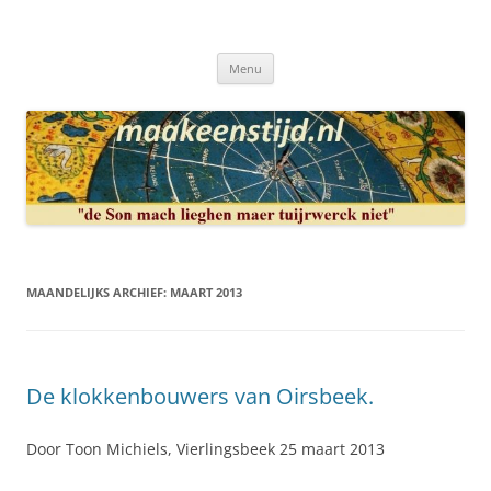
Ga
naar
Maakeenstijd.nl
de
Deze site heeft als doel: de interesse in het mooie vak van, klokken of
inhoud
uurwerkmaker, te bewerkstellen.
Menu
MAANDELIJKS ARCHIEF:
MAART 2013
De klokkenbouwers van Oirsbeek.
Door Toon Michiels, Vierlingsbeek 25 maart 2013