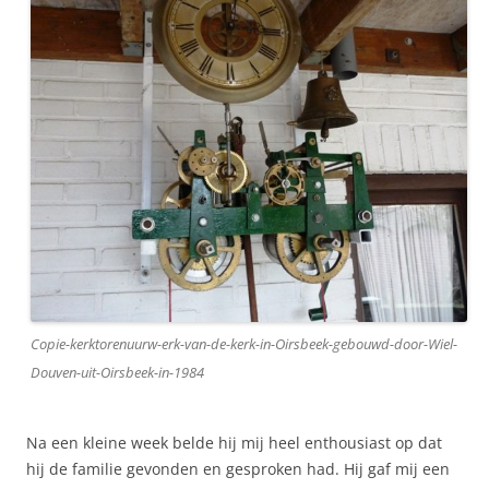
Copie-kerktorenuurw-erk-van-de-kerk-in-Oirsbeek-gebouwd-door-Wiel-
Douven-uit-Oirsbeek-in-1984
Na een kleine week belde hij mij heel enthousiast op dat
hij de familie gevonden en gesproken had. Hij gaf mij een