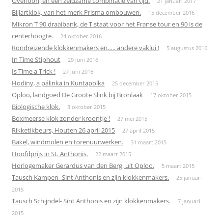
Overloon, en een zeldzame combinatie van tijd.
21 januari 2017
Biljartklok, van het merk Prisma ombouwen.
15 december 2016
Mikron T 90 draaibank, de T staat voor het Franse tour en 90 is de
centerhoogte.
24 oktober 2016
Rondreizende klokkenmakers en….. andere vaklui !
5 augustus 2016
In Time Stiphout
29 juni 2016
Is Time a Trick !
27 juni 2016
Hodiny, a pálinka in Kuntapolka
25 december 2015
Oploo, landgoed De Groote Slink bij Bronlaak
17 oktober 2015
Biologische klok.
3 oktober 2015
Boxmeerse klok zonder kroontje !
27 mei 2015
Rikketikbeurs, Houten 26 april 2015
27 april 2015
Bakel, windmolen en torenuurwerken.
31 maart 2015
Hoofdprijs in St. Anthonis.
22 maart 2015
Horlogemaker Gerardus van den Berg, uit Oploo.
5 maart 2015
Tausch Kampen- Sint Anthonis en zijn klokkenmakers.
25 januari
2015
Tausch Schijndel- Sint Anthonis en zijn klokkenmakers.
7 januari
2015