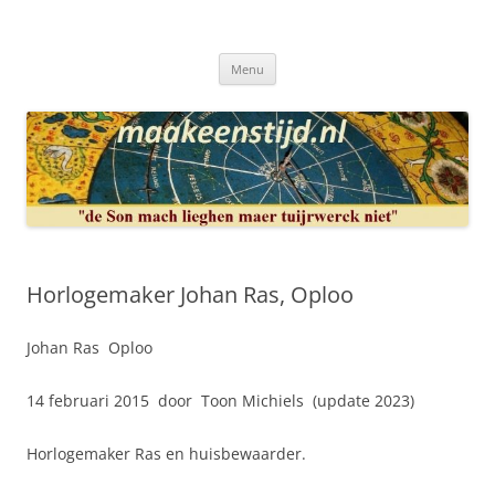
Ga
naar
Maakeenstijd.nl
de
Deze site heeft als doel: de interesse in het mooie vak van, klokken of
inhoud
uurwerkmaker, te bewerkstellen.
Menu
Horlogemaker Johan Ras, Oploo
Johan Ras Oploo
14 februari 2015 door Toon Michiels (update 2023)
Horlogemaker Ras en huisbewaarder.