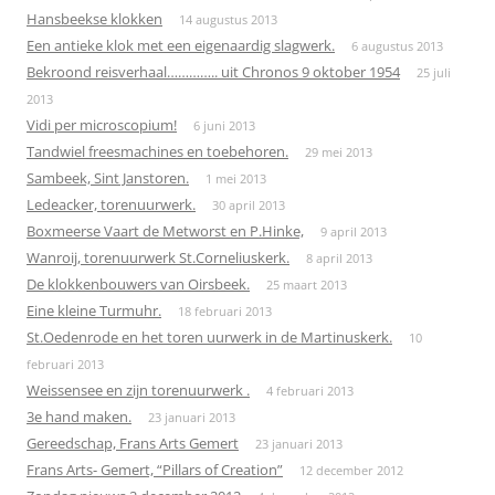
Hansbeekse klokken
14 augustus 2013
Een antieke klok met een eigenaardig slagwerk.
6 augustus 2013
Bekroond reisverhaal………….. uit Chronos 9 oktober 1954
25 juli
2013
Vidi per microscopium!
6 juni 2013
Tandwiel freesmachines en toebehoren.
29 mei 2013
Sambeek, Sint Janstoren.
1 mei 2013
Ledeacker, torenuurwerk.
30 april 2013
Boxmeerse Vaart de Metworst en P.Hinke,
9 april 2013
Wanroij, torenuurwerk St.Corneliuskerk.
8 april 2013
De klokkenbouwers van Oirsbeek.
25 maart 2013
Eine kleine Turmuhr.
18 februari 2013
St.Oedenrode en het toren uurwerk in de Martinuskerk.
10
februari 2013
Weissensee en zijn torenuurwerk .
4 februari 2013
3e hand maken.
23 januari 2013
Gereedschap, Frans Arts Gemert
23 januari 2013
Frans Arts- Gemert, “Pillars of Creation”
12 december 2012