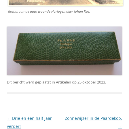
Rechts van de auto woonde Horlogemaker Johan Ras.
Dit bericht werd geplaatst in
Artikelen
op
25 oktober 2023
.
Berichtnavigatie
←
Drie en een half jaar
Zonnewijzer in de Paardekop.
verder!
→