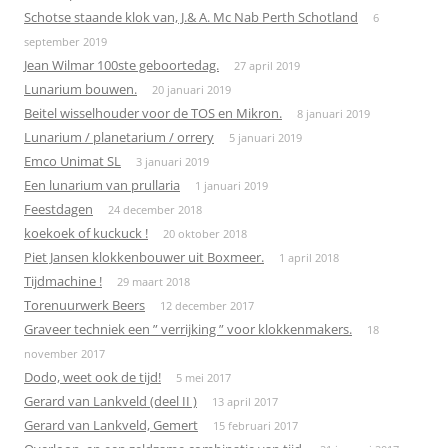
Schotse staande klok van, J.& A. Mc Nab Perth Schotland
6
september 2019
Jean Wilmar 100ste geboortedag.
27 april 2019
Lunarium bouwen.
20 januari 2019
Beitel wisselhouder voor de TOS en Mikron.
8 januari 2019
Lunarium / planetarium / orrery
5 januari 2019
Emco Unimat SL
3 januari 2019
Een lunarium van prullaria
1 januari 2019
Feestdagen
24 december 2018
koekoek of kuckuck !
20 oktober 2018
Piet Jansen klokkenbouwer uit Boxmeer.
1 april 2018
Tijdmachine !
29 maart 2018
Torenuurwerk Beers
12 december 2017
Graveer techniek een ” verrijking ” voor klokkenmakers.
18
november 2017
Dodo, weet ook de tijd!
5 mei 2017
Gerard van Lankveld (deel II )
13 april 2017
Gerard van Lankveld, Gemert
15 februari 2017