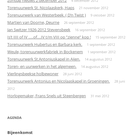
Zondag nieuws 2 december 2012
4 december 2012
Torenuurwerk St. Nicolaaskerk, Haps
21 november 2012
Torenuurwerk van Westerbeek. ( D’n Twist )
9 oktober 2012
Martien van Doorne, Deurne
26 september 2012
Jan Switzer 1926-2012 Stevensbeek
16 september 2012
Is’t IIII of IV …..of….IV t/m VIII op ”zienne” kop !
15 september 2012
Torenuurwerk Hubertus en Barbara kerk.
1 september 2012
Weule, torenuurwerkfabriek in Bockenem
1 september 2012
Torenuurwerk St.Antoniuskapel in Aijen.
14 augustus 2012
Toren- en uurwerken in het algemeen.
14 augustus 2012
Vierlingsbeekse holbewoner
28 juni 2012
Torenuurwerk Antonius en Nicolaaskapel in Groeningen.
28 juni
2012
Horlogemaker, Frans Snels uit Steenbergen
31 mei 2012
AGENDA
Bijeenkomst