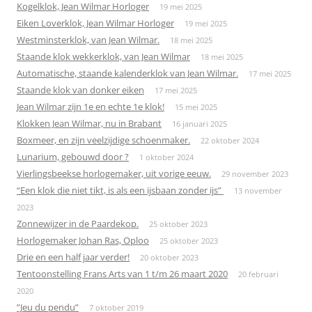
Kogelklok, Jean Wilmar Horloger
19 mei 2025
Eiken Loverklok, Jean Wilmar Horloger
19 mei 2025
Westminsterklok, van Jean Wilmar.
18 mei 2025
Staande klok wekkerklok, van Jean Wilmar
18 mei 2025
Automatische, staande kalenderklok van Jean Wilmar.
17 mei 2025
Staande klok van donker eiken
17 mei 2025
Jean Wilmar zijn 1e en echte 1e klok!
15 mei 2025
Klokken Jean Wilmar, nu in Brabant
16 januari 2025
Boxmeer, en zijn veelzijdige schoenmaker.
22 oktober 2024
Lunarium, gebouwd door ?
1 oktober 2024
Vierlingsbeekse horlogemaker, uit vorige eeuw.
29 november 2023
“Een klok die niet tikt, is als een ijsbaan zonder ijs”
13 november
2023
Zonnewijzer in de Paardekop.
25 oktober 2023
Horlogemaker Johan Ras, Oploo
25 oktober 2023
Drie en een half jaar verder!
20 oktober 2023
Tentoonstelling Frans Arts van 1 t/m 26 maart 2020
20 februari
2020
”Jeu du pendu”
7 oktober 2019