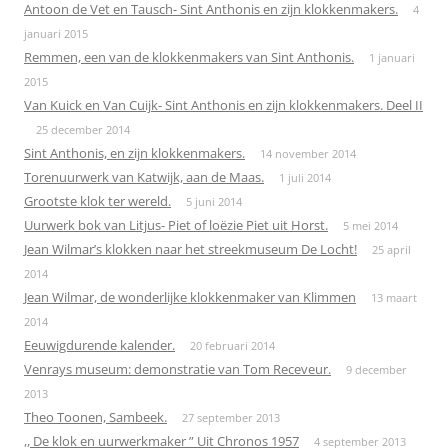
Antoon de Vet en Tausch- Sint Anthonis en zijn klokkenmakers.
4
januari 2015
Remmen, een van de klokkenmakers van Sint Anthonis.
1 januari
2015
Van Kuick en Van Cuijk- Sint Anthonis en zijn klokkenmakers. Deel II
25 december 2014
Sint Anthonis, en zijn klokkenmakers.
14 november 2014
Torenuurwerk van Katwijk, aan de Maas.
1 juli 2014
Grootste klok ter wereld.
5 juni 2014
Uurwerk bok van Litjus- Piet of loëzie Piet uit Horst.
5 mei 2014
Jean Wilmar’s klokken naar het streekmuseum De Locht!
25 april
2014
Jean Wilmar, de wonderlijke klokkenmaker van Klimmen
13 maart
2014
Eeuwigdurende kalender.
20 februari 2014
Venrays museum: demonstratie van Tom Receveur.
9 december
2013
Theo Toonen, Sambeek.
27 september 2013
,, De klok en uurwerkmaker ” Uit Chronos 1957
4 september 2013