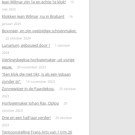
Jean Wilmar zijn 1e en echte 1e klok!
15
mei 2025
Klokken Jean Wilmar, nu in Brabant
16
januari 2025
Boxmeer, en zijn veelzijdige schoenmaker.
22 oktober 2024
Lunarium, gebouwd door ?
1 oktober
2024
Vierlingsbeekse horlogemaker, uit vorige
eeuw.
29 november 2023
“Een klok die niet tikt, is als een ijsbaan
zonder ijs”
13 november 2023
Zonnewijzer in de Paardekop.
25 oktober
2023
Horlogemaker Johan Ras, Oploo
25
oktober 2023
Drie en een half jaar verder!
20 oktober
2023
Tentoonstelling Frans Arts van 1 t/m 26