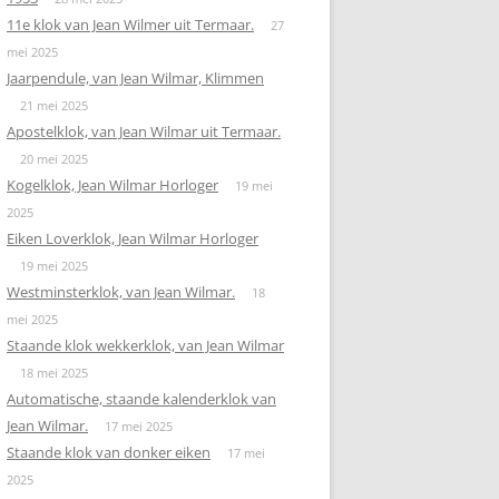
11e klok van Jean Wilmer uit Termaar.
27
mei 2025
Jaarpendule, van Jean Wilmar, Klimmen
21 mei 2025
Apostelklok, van Jean Wilmar uit Termaar.
20 mei 2025
Kogelklok, Jean Wilmar Horloger
19 mei
2025
Eiken Loverklok, Jean Wilmar Horloger
19 mei 2025
Westminsterklok, van Jean Wilmar.
18
mei 2025
Staande klok wekkerklok, van Jean Wilmar
18 mei 2025
Automatische, staande kalenderklok van
Jean Wilmar.
17 mei 2025
Staande klok van donker eiken
17 mei
2025