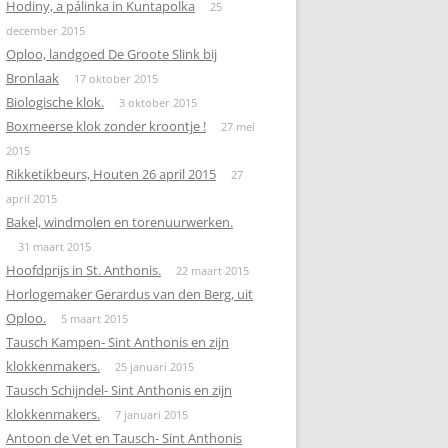
Hodiny, a pálinka in Kuntapolka
25
december 2015
Oploo, landgoed De Groote Slink bij
Bronlaak
17 oktober 2015
Biologische klok.
3 oktober 2015
Boxmeerse klok zonder kroontje !
27 mei
2015
Rikketikbeurs, Houten 26 april 2015
27
april 2015
Bakel, windmolen en torenuurwerken.
31 maart 2015
Hoofdprijs in St. Anthonis.
22 maart 2015
Horlogemaker Gerardus van den Berg, uit
Oploo.
5 maart 2015
Tausch Kampen- Sint Anthonis en zijn
klokkenmakers.
25 januari 2015
Tausch Schijndel- Sint Anthonis en zijn
klokkenmakers.
7 januari 2015
Antoon de Vet en Tausch- Sint Anthonis