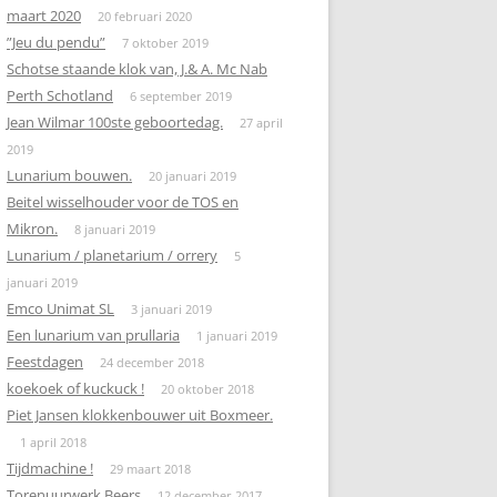
maart 2020
20 februari 2020
”Jeu du pendu”
7 oktober 2019
Schotse staande klok van, J.& A. Mc Nab
Perth Schotland
6 september 2019
Jean Wilmar 100ste geboortedag.
27 april
2019
Lunarium bouwen.
20 januari 2019
Beitel wisselhouder voor de TOS en
Mikron.
8 januari 2019
Lunarium / planetarium / orrery
5
januari 2019
Emco Unimat SL
3 januari 2019
Een lunarium van prullaria
1 januari 2019
Feestdagen
24 december 2018
koekoek of kuckuck !
20 oktober 2018
Piet Jansen klokkenbouwer uit Boxmeer.
1 april 2018
Tijdmachine !
29 maart 2018
Torenuurwerk Beers
12 december 2017