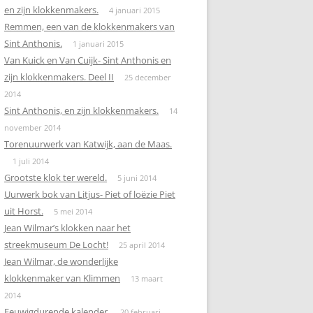
en zijn klokkenmakers.
4 januari 2015
Remmen, een van de klokkenmakers van
Sint Anthonis.
1 januari 2015
Van Kuick en Van Cuijk- Sint Anthonis en
zijn klokkenmakers. Deel II
25 december
2014
Sint Anthonis, en zijn klokkenmakers.
14
november 2014
Torenuurwerk van Katwijk, aan de Maas.
1 juli 2014
Grootste klok ter wereld.
5 juni 2014
Uurwerk bok van Litjus- Piet of loëzie Piet
uit Horst.
5 mei 2014
Jean Wilmar’s klokken naar het
streekmuseum De Locht!
25 april 2014
Jean Wilmar, de wonderlijke
klokkenmaker van Klimmen
13 maart
2014
Eeuwigdurende kalender.
20 februari