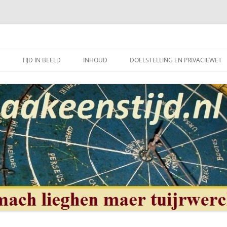
et mooie vak van, klokken of uurwerkmaker, te bewerkstellen.
TIJD IN BEELD
INHOUD
DOELSTELLING EN PRIVACIEWET