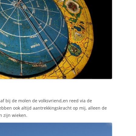
f bij de molen de volksvriend,en reed via de
ben ook altijd aantrekkingskracht op mij, alleen de
n zijn wieken.