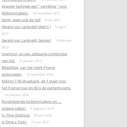
Graveer techniek een ” verrijking ” voor
klokkenmakers.
18 november 2017
Dodo, weet ook de tijd!
5 mei 2017
Gerard van Lankveld (deel II )
13 april
2017
Gerard van Lankveld, Gemert
15 februari
2017
Overloon, en een zeldzame combinatie
van tijd.
21 januari 2017
Biljartklok, van het merk Prisma
ombouwen.
15 december 2016
Mikron T 90 draaibank, de T staat voor
het Franse tour en 90 is de centerhoogte.
24 oktober 2016
Rondreizende klokkenmakers en…..
andere vaklui !
5 augustus 2016
In Time Stiphout
29 juni 2016
Is Time a Trick !
27 juni 2016